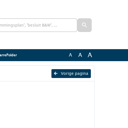
A
A
A
arrePolder
Vorige pagina