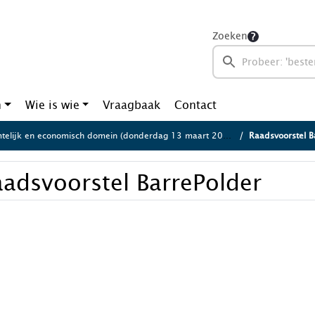
Zoeken
n
Wie is wie
Vraagbaak
Contact
telijk en economisch domein (donderdag 13 maart 2025)
Raadsvoorstel B
adsvoorstel BarrePolder