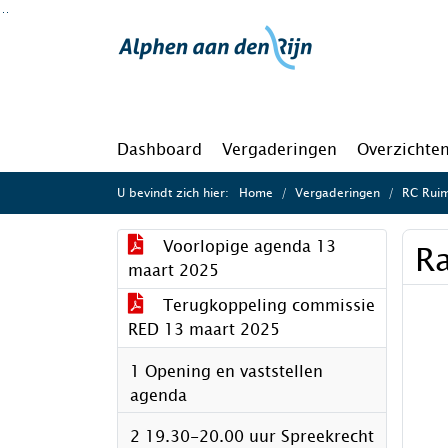
Ga naar de inhoud van deze pagina
Ga naar het zoeken
Ga naar het menu
Dashboard
Vergaderingen
Overzichte
U bevindt zich hier:
Home
Vergaderingen
RC Ruim
Voorlopige agenda 13
Ra
maart 2025
Terugkoppeling commissie
RED 13 maart 2025
1 Opening en vaststellen
agenda
2 19.30-20.00 uur Spreekrecht