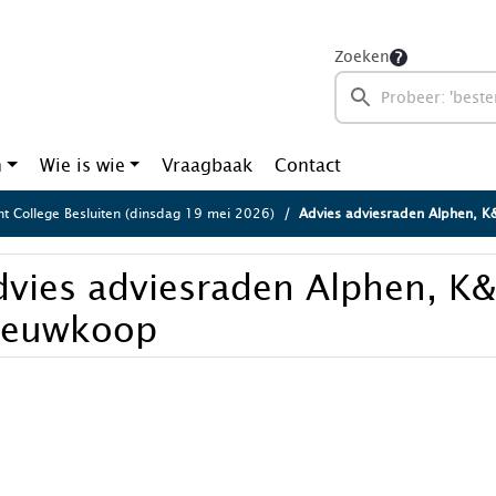
Zoeken
n
Wie is wie
Vraagbaak
Contact
ht College Besluiten (dinsdag 19 mei 2026)
Advies adviesraden Alphen, 
dvies adviesraden Alphen, K&
ieuwkoop