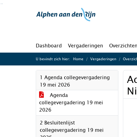
Ga naar de inhoud van deze pagina
Ga naar het zoeken
Ga naar het menu
Dashboard
Vergaderingen
Overzichte
U bevindt zich hier:
Home
Vergaderingen
Overzic
A
1 Agenda collegevergadering
19 mei 2026
N
Agenda
collegevergadering 19 mei
2026
2 Besluitenlijst
collegevergadering 19 mei