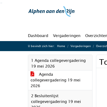
Ga naar de inhoud van deze pagina
Ga naar het zoeken
Ga naar het menu
Dashboard
Vergaderingen
Overzichte
U bevindt zich hier:
Home
Vergaderingen
Overzic
To
1 Agenda collegevergadering
19 mei 2026
Agenda
collegevergadering 19 mei
2026
2 Besluitenlijst
collegevergadering 19 mei