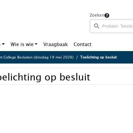
Zoeken
n
Wie is wie
Vraagbaak
Contact
ht College Besluiten (dinsdag 19 mei 2026)
Toelichting op besluit
elichting op besluit