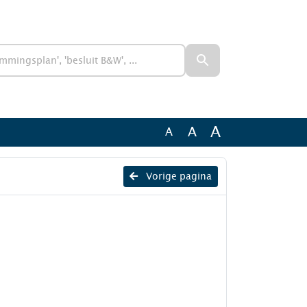
A
A
A
Vorige pagina