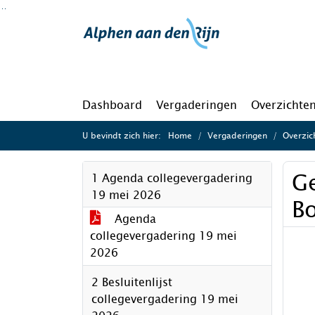
Ga naar de inhoud van deze pagina
Ga naar het zoeken
Ga naar het menu
Dashboard
Vergaderingen
Overzichte
U bevindt zich hier:
Home
Vergaderingen
Overzic
Ge
1 Agenda collegevergadering
19 mei 2026
B
Agenda
collegevergadering 19 mei
2026
2 Besluitenlijst
collegevergadering 19 mei