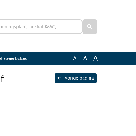
A
A
A
ef Bomenbalans
f
Vorige pagina