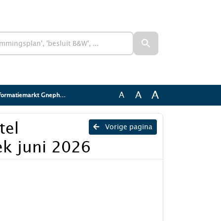
A
A
A
markt Gnephoek juni 2026
tel
Vorige pagina
k juni 2026