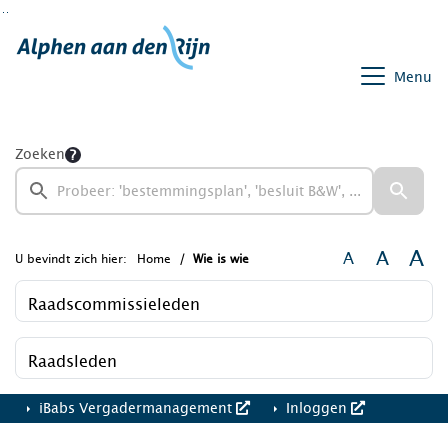
Ga naar de inhoud van deze pagina
Ga naar het zoeken
Ga naar het menu
Menu
Zoeken
A
A
A
U bevindt zich hier:
Home
Wie is wie
Raadscommissieleden
Raadsleden
iBabs Vergadermanagement
Inloggen