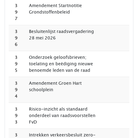
3
Amendement Startnotitie
9
Grondstoffenbeleid
7
3
Besluitenlijst raadsvergadering
9
28 mei 2026
6
3
Onderzoek geloofsbrieven;
9
toelating en beëdiging nieuwe
5
benoemde leden van de raad
3
Amendement Groen Hart
9
schoolplein
4
3
Risico-inzicht als standaard
9
onderdeel van raadsvoorstellen
3
FvD
3
Intrekken verkeersbesluit zero-