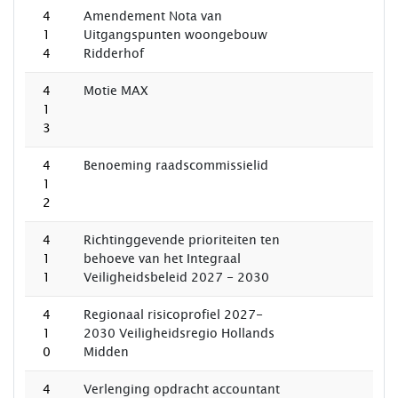
4
Amendement Nota van
1
Uitgangspunten woongebouw
4
Ridderhof
4
Motie MAX
1
3
4
Benoeming raadscommissielid
1
2
4
Richtinggevende prioriteiten ten
1
behoeve van het Integraal
1
Veiligheidsbeleid 2027 - 2030
4
Regionaal risicoprofiel 2027-
1
2030 Veiligheidsregio Hollands
0
Midden
4
Verlenging opdracht accountant