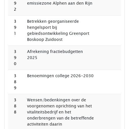
9
emissiezone Alphen aan den Rijn
2
3
Betrekken georganiseerde
9
hengelsport bij
1
gebiedsontwikkeling Greenport
Boskoop Zuidoost
3
Afrekening fractiebudgetten
9
2025
0
3
Benoemingen college 2026-2030
8
9
3
Wensen/bedenkingen over de
8
voorgenomen oprichting van het
8
vitaliteitsbedrijf en het
onderbrengen van de betreffende
activiteiten daarin