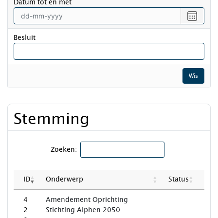
Datum tot en met
datum
vanaf
Selecte
een
datum
Besluit
tot
en
met
Wis
Stemming
Zoeken:
ID
Onderwerp
Status
4
Amendement Oprichting
2
Stichting Alphen 2050