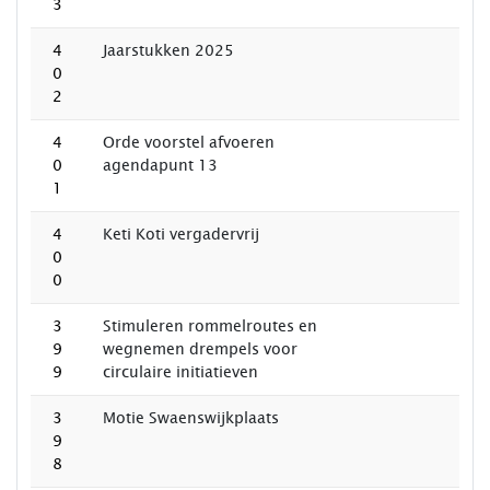
3
4
Jaarstukken 2025
0
2
4
Orde voorstel afvoeren
0
agendapunt 13
1
4
Keti Koti vergadervrij
0
0
3
Stimuleren rommelroutes en
9
wegnemen drempels voor
9
circulaire initiatieven
3
Motie Swaenswijkplaats
9
8