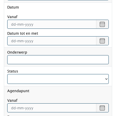
Datum
vanaf
Selecte
een
Datum tot en met
datum
vanaf
Selecte
een
datum
Onderwerp
tot
en
met
Status
Agendapunt
vanaf
Selecte
een