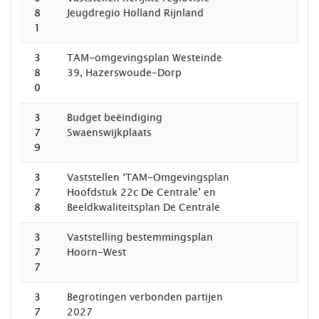
8
Jeugdregio Holland Rijnland
1
3
TAM-omgevingsplan Westeinde
8
39, Hazerswoude-Dorp
0
3
Budget beëindiging
7
Swaenswijkplaats
9
3
Vaststellen ‘TAM-Omgevingsplan
7
Hoofdstuk 22c De Centrale’ en
8
Beeldkwaliteitsplan De Centrale
3
Vaststelling bestemmingsplan
7
Hoorn-West
7
3
Begrotingen verbonden partijen
7
2027