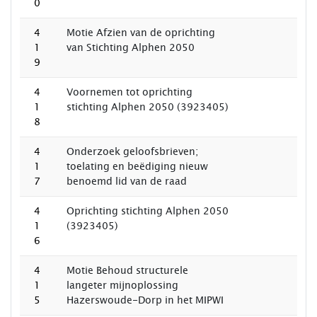
0
4
Motie Afzien van de oprichting
1
van Stichting Alphen 2050
9
4
Voornemen tot oprichting
1
stichting Alphen 2050 (3923405)
8
4
Onderzoek geloofsbrieven;
1
toelating en beëdiging nieuw
7
benoemd lid van de raad
4
Oprichting stichting Alphen 2050
1
(3923405)
6
4
Motie Behoud structurele
1
langeter mijnoplossing
5
Hazerswoude-Dorp in het MIPWI