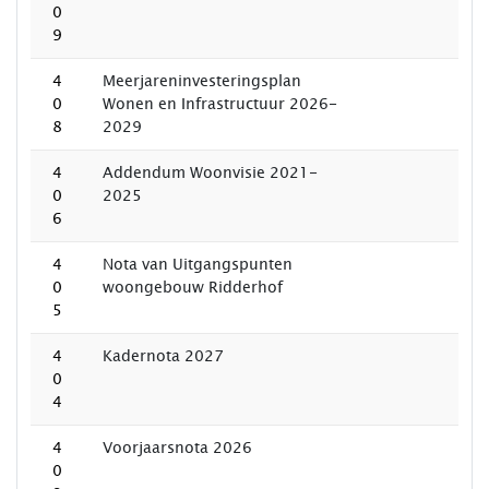
0
9
4
Meerjareninvesteringsplan
0
Wonen en Infrastructuur 2026-
8
2029
4
Addendum Woonvisie 2021-
0
2025
6
4
Nota van Uitgangspunten
0
woongebouw Ridderhof
5
4
Kadernota 2027
0
4
4
Voorjaarsnota 2026
0