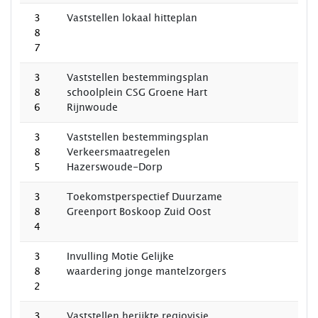
3
Vaststellen lokaal hitteplan
8
7
3
Vaststellen bestemmingsplan
8
schoolplein CSG Groene Hart
6
Rijnwoude
3
Vaststellen bestemmingsplan
8
Verkeersmaatregelen
5
Hazerswoude-Dorp
3
Toekomstperspectief Duurzame
8
Greenport Boskoop Zuid Oost
4
3
Invulling Motie Gelijke
8
waardering jonge mantelzorgers
2
3
Vaststellen herijkte regiovisie