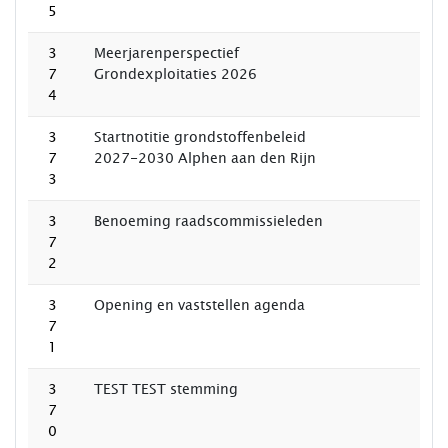
5
3
Meerjarenperspectief
7
Grondexploitaties 2026
4
3
Startnotitie grondstoffenbeleid
7
2027-2030 Alphen aan den Rijn
3
3
Benoeming raadscommissieleden
7
2
3
Opening en vaststellen agenda
7
1
3
TEST TEST stemming
7
0