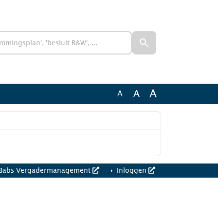
A
A
A
Babs Vergadermanagement
Inloggen