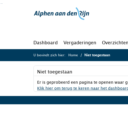
Ga naar de inhoud van deze pagina
Ga naar het zoeken
Ga naar het menu
Dashboard
Vergaderingen
Overzichte
U bevindt zich hier:
Home
Niet toegestaan
Niet toegestaan
Er is geprobeerd een pagina te openen waar g
Klik hier om terug te keren naar het dashboar