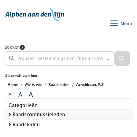
Ga naar de inhoud van deze pagina
Ga naar het zoeken
Ga naar het menu
Menu
Zoeken
U bevindt zich hier:
Home
Wie is wie
Raadsleden
Achahboun, F.Z.
A
A
A
Categorieën
Raadscommissieleden
Raadsleden