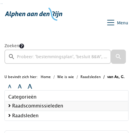
Ga naar de inhoud van deze pagina
Ga naar het zoeken
Ga naar het menu
Menu
Zoeken
U bevindt zich hier:
Home
Wie is wie
Raadsleden
van As, G.
A
A
A
Categorieën
Raadscommissieleden
Raadsleden