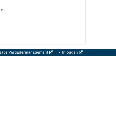
te
Babs Vergadermanagement
Inloggen