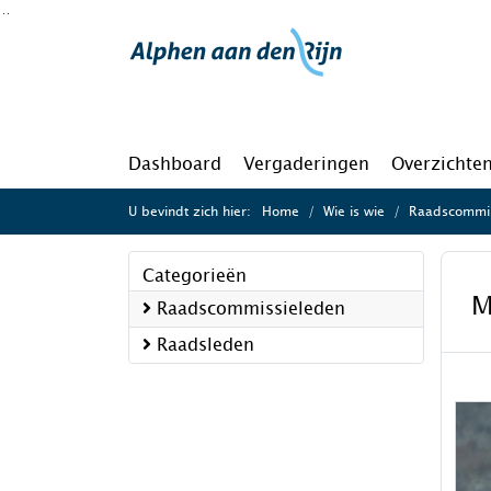
Ga naar de inhoud van deze pagina
Ga naar het zoeken
Ga naar het menu
Dashboard
Vergaderingen
Overzichte
U bevindt zich hier:
Home
Wie is wie
Raadscommis
Categorieën
M
Raadscommissieleden
Raadsleden