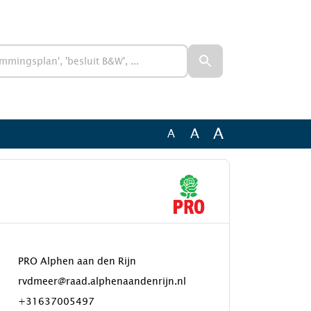
A
A
A
PRO Alphen aan den Rijn
rvdmeer@raad.alphenaandenrijn.nl
+31637005497