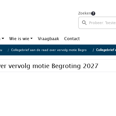
Zoeken
n
Wie is wie
Vraagbaak
Contact
en
Collegebrief aan de raad over vervolg motie Begroting 2027
Collegebrief aa
ver vervolg motie Begroting 2027