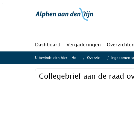
Ga naar de inhoud van deze pagina
Ga naar het zoeken
Ga naar het menu
Dashboard
Vergaderingen
Overzichte
U bevindt zich hier:
Home
Overzichten
Ingekomen stukk
Collegebrief aan de raad o