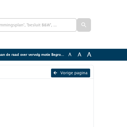
A
A
A
n de raad over vervolg motie Begroting 2027
Vorige pagina