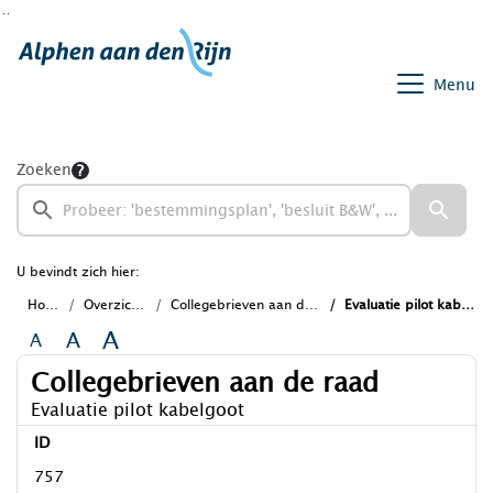
Ga naar de inhoud van deze pagina
Ga naar het zoeken
Ga naar het menu
Menu
Zoeken
U bevindt zich hier:
Home
Overzichten
Collegebrieven aan de raad
Evaluatie pilot kabelgoot
A
A
A
Collegebrieven aan de raad
Evaluatie pilot kabelgoot
ID
757