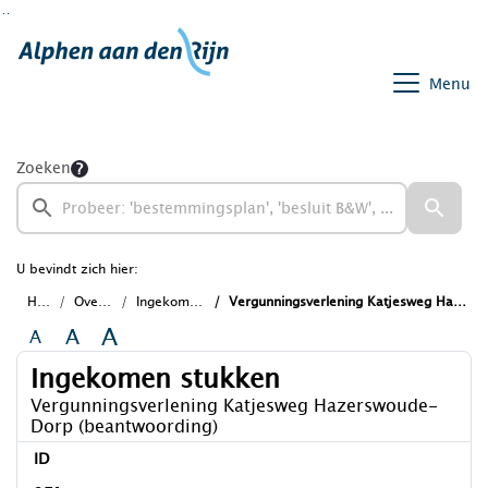
Ga naar de inhoud van deze pagina
Ga naar het zoeken
Ga naar het menu
Menu
Zoeken
U bevindt zich hier:
Home
Overzichten
Ingekomen stukken
Vergunningsverlening Katjesweg Hazerswoude- Dorp (beantwoording)
A
A
A
Ingekomen stukken
Vergunningsverlening Katjesweg Hazerswoude-
Dorp (beantwoording)
ID