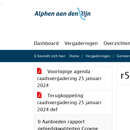
Ga naar de inhoud van deze pagina
Ga naar het zoeken
Ga naar het menu
Dashboard
Vergaderingen
Overzichte
U bevindt zich hier:
Home
Vergaderingen
Gemeent
Voorlopige agenda
r
raadsvergadering 25 januari
2024
Terugkoppeling
raadsvergadering 25 januari
2024 def
0 Aanbieden rapport
gebiedskwaliteiten Groene