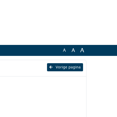
A
A
A
Vorige pagina