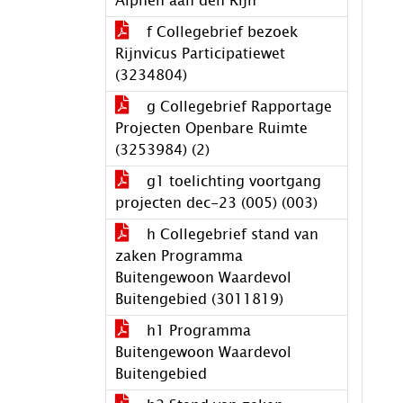
Alphen aan den Rijn
f Collegebrief bezoek
Rijnvicus Participatiewet
(3234804)
g Collegebrief Rapportage
Projecten Openbare Ruimte
(3253984) (2)
g1 toelichting voortgang
projecten dec-23 (005) (003)
h Collegebrief stand van
zaken Programma
Buitengewoon Waardevol
Buitengebied (3011819)
h1 Programma
Buitengewoon Waardevol
Buitengebied