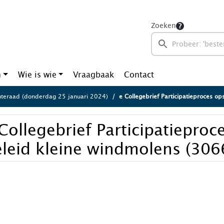
Zoeken
n
Wie is wie
Vraagbaak
Contact
eraad (donderdag 25 januari 2024)
e Collegebrief Participatieproces opstellen b
Collegebrief Participatieproc
eleid kleine windmolens (30