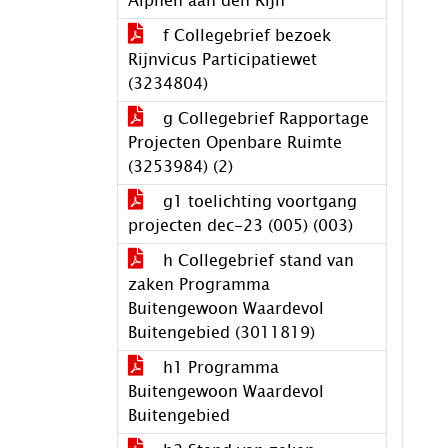
Alphen aan den Rijn
f Collegebrief bezoek
Rijnvicus Participatiewet
(3234804)
g Collegebrief Rapportage
Projecten Openbare Ruimte
(3253984) (2)
g1 toelichting voortgang
projecten dec-23 (005) (003)
h Collegebrief stand van
zaken Programma
Buitengewoon Waardevol
Buitengebied (3011819)
h1 Programma
Buitengewoon Waardevol
Buitengebied