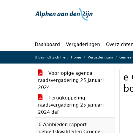
Ga naar de inhoud van deze pagina
Ga naar het zoeken
Ga naar het menu
Dashboard
Vergaderingen
Overzichte
U bevindt zich hier:
Home
Vergaderingen
Gemeent
Voorlopige agenda
e 
raadsvergadering 25 januari
b
2024
Terugkoppeling
raadsvergadering 25 januari
2024 def
0 Aanbieden rapport
gebiedskwaliteiten Groene