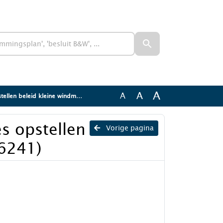
A
A
A
eleid kleine windmolens (3066241)
es opstellen
Vorige pagina
66241)