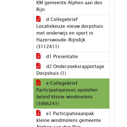
KM gemeente Alphen aan den
Rijn
d Collegebrief
Locatiekeuze nieuw dorpshuis
met onderwijs en sport in
Hazerswoude-Rijndijk
(3112411)
d1 Presentatie
d2 Onderzoeksrapportage
Dorpshuis (1)
e Collegebrief
Participatieproces opstellen
beleid kleine windmolens
(3066241)
e1 Participatieaanpak
kleine windmolens gemeente