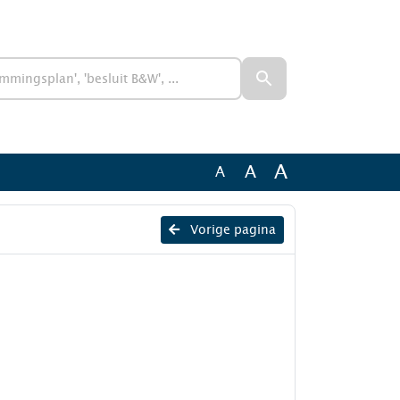
A
A
A
Vorige pagina