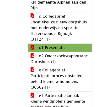
KM gemeente Alphen aan den
Rijn
d Collegebrief
Locatiekeuze nieuw dorpshuis
met onderwijs en sport in
Hazerswoude-Rijndijk
(3112411)
d1 Presentatie
d2 Onderzoeksrapportage
Dorpshuis (1)
e Collegebrief
Participatieproces opstellen
beleid kleine windmolens
(3066241)
e1 Participatieaanpak
kleine windmolens gemeente