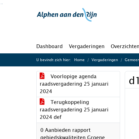
Ga naar de inhoud van deze pagina
Ga naar het zoeken
Ga naar het menu
Dashboard
Vergaderingen
Overzichte
U bevindt zich hier:
Home
Vergaderingen
Gemeent
Voorlopige agenda
d1
raadsvergadering 25 januari
2024
Terugkoppeling
raadsvergadering 25 januari
2024 def
0 Aanbieden rapport
gebiedskwaliteiten Groene