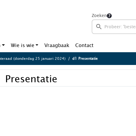
Zoeken
n
Wie is wie
Vraagbaak
Contact
eraad (donderdag 25 januari 2024)
d1 Presentatie
 Presentatie