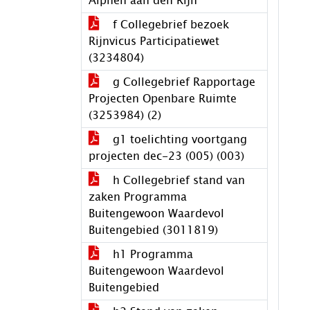
Alphen aan den Rijn
f Collegebrief bezoek
Rijnvicus Participatiewet
(3234804)
g Collegebrief Rapportage
Projecten Openbare Ruimte
(3253984) (2)
g1 toelichting voortgang
projecten dec-23 (005) (003)
h Collegebrief stand van
zaken Programma
Buitengewoon Waardevol
Buitengebied (3011819)
h1 Programma
Buitengewoon Waardevol
Buitengebied