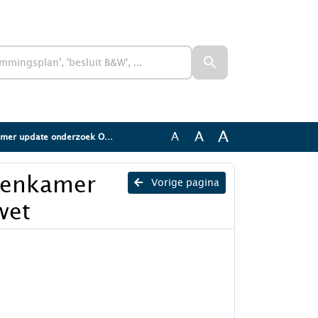
A
A
A
date onderzoek Omgevingswet
kenkamer
Vorige pagina
wet