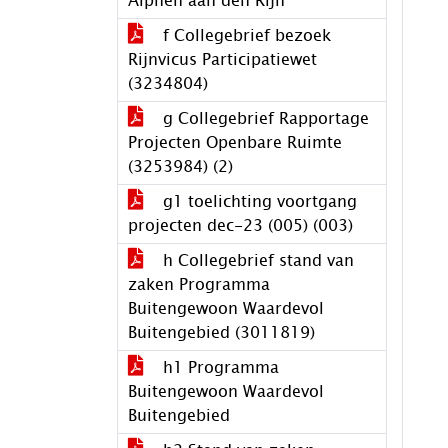
Alphen aan den Rijn
f Collegebrief bezoek
Rijnvicus Participatiewet
(3234804)
g Collegebrief Rapportage
Projecten Openbare Ruimte
(3253984) (2)
g1 toelichting voortgang
projecten dec-23 (005) (003)
h Collegebrief stand van
zaken Programma
Buitengewoon Waardevol
Buitengebied (3011819)
h1 Programma
Buitengewoon Waardevol
Buitengebied