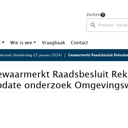
Zoeken
n
Wie is wie
Vraagbaak
Contact
eraad (donderdag 25 januari 2024)
Gewaarmerkt Raadsbesluit Rekenkamer up
ewaarmerkt Raadsbesluit Re
pdate onderzoek Omgevings