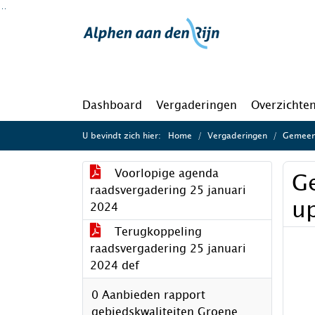
Ga naar de inhoud van deze pagina
Ga naar het zoeken
Ga naar het menu
Dashboard
Vergaderingen
Overzichte
U bevindt zich hier:
Home
Vergaderingen
Gemeent
Voorlopige agenda
G
raadsvergadering 25 januari
u
2024
Terugkoppeling
raadsvergadering 25 januari
2024 def
0 Aanbieden rapport
gebiedskwaliteiten Groene