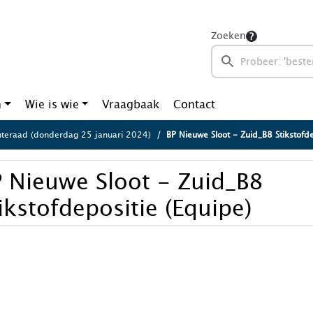
Zoeken
n
Wie is wie
Vraagbaak
Contact
eraad (donderdag 25 januari 2024)
BP Nieuwe Sloot - Zuid_B8 Stikstofde
 Nieuwe Sloot - Zuid_B8
ikstofdepositie (Equipe)