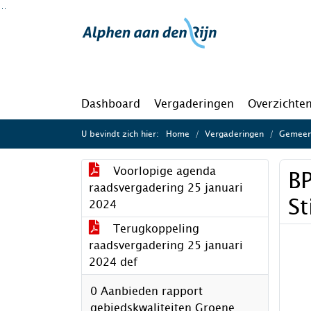
Ga naar de inhoud van deze pagina
Ga naar het zoeken
Ga naar het menu
Dashboard
Vergaderingen
Overzichte
U bevindt zich hier:
Home
Vergaderingen
Gemeent
Voorlopige agenda
BP
raadsvergadering 25 januari
St
2024
Terugkoppeling
raadsvergadering 25 januari
2024 def
0 Aanbieden rapport
gebiedskwaliteiten Groene