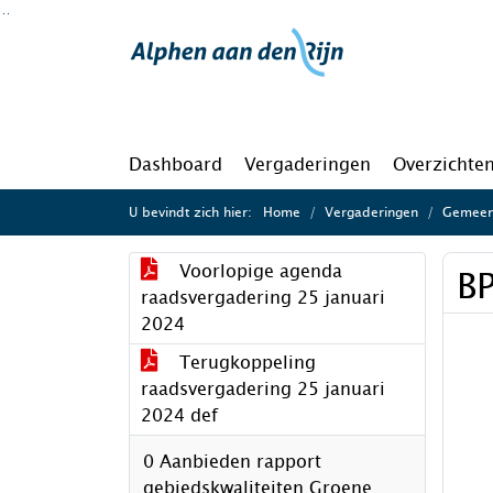
Ga naar de inhoud van deze pagina
Ga naar het zoeken
Ga naar het menu
Dashboard
Vergaderingen
Overzichte
U bevindt zich hier:
Home
Vergaderingen
Gemeent
Voorlopige agenda
BP
raadsvergadering 25 januari
2024
Terugkoppeling
raadsvergadering 25 januari
2024 def
0 Aanbieden rapport
gebiedskwaliteiten Groene