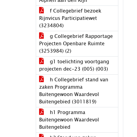
Alphen aan den Rijn
f Collegebrief bezoek
Rijnvicus Participatiewet
(3234804)
g Collegebrief Rapportage
Projecten Openbare Ruimte
(3253984) (2)
g1 toelichting voortgang
projecten dec-23 (005) (003)
h Collegebrief stand van
zaken Programma
Buitengewoon Waardevol
Buitengebied (3011819)
h1 Programma
Buitengewoon Waardevol
Buitengebied