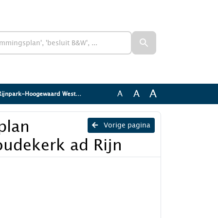
A
A
A
ogewaard West, Koudekerk ad Rijn
plan
Vorige pagina
udekerk ad Rijn