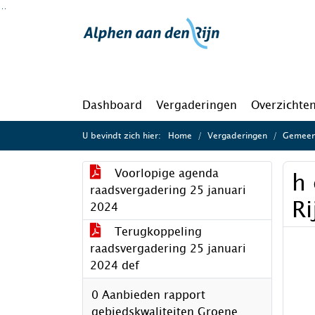
Ga naar de inhoud van deze pagina
Ga naar het zoeken
Ga naar het menu
Dashboard
Vergaderingen
Overzichte
U bevindt zich hier:
Home
Vergaderingen
Gemeent
Voorlopige agenda
h
raadsvergadering 25 januari
R
2024
Terugkoppeling
raadsvergadering 25 januari
2024 def
0 Aanbieden rapport
gebiedskwaliteiten Groene