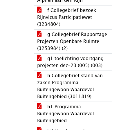
Alphen aan den Rijn
f Collegebrief bezoek
Rijnvicus Participatiewet
(3234804)
g Collegebrief Rapportage
Projecten Openbare Ruimte
(3253984) (2)
g1 toelichting voortgang
projecten dec-23 (005) (003)
h Collegebrief stand van
zaken Programma
Buitengewoon Waardevol
Buitengebied (3011819)
h1 Programma
Buitengewoon Waardevol
Buitengebied