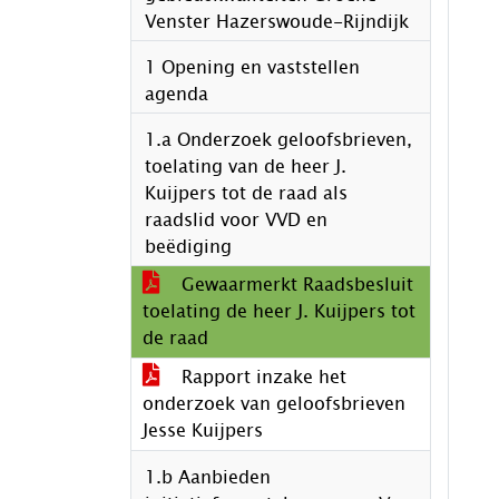
Venster Hazerswoude-Rijndijk
1 Opening en vaststellen
agenda
1.a Onderzoek geloofsbrieven,
toelating van de heer J.
Kuijpers tot de raad als
raadslid voor VVD en
beëdiging
Gewaarmerkt Raadsbesluit
toelating de heer J. Kuijpers tot
de raad
Rapport inzake het
onderzoek van geloofsbrieven
Jesse Kuijpers
1.b Aanbieden