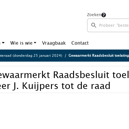
Zoeken
n
Wie is wie
Vraagbaak
Contact
eraad (donderdag 25 januari 2024)
Gewaarmerkt Raadsbesluit toelating de 
waarmerkt Raadsbesluit toel
er J. Kuijpers tot de raad