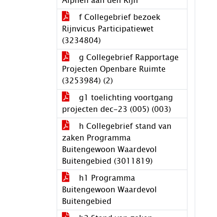
Alphen aan den Rijn
f Collegebrief bezoek
Rijnvicus Participatiewet
(3234804)
g Collegebrief Rapportage
Projecten Openbare Ruimte
(3253984) (2)
g1 toelichting voortgang
projecten dec-23 (005) (003)
h Collegebrief stand van
zaken Programma
Buitengewoon Waardevol
Buitengebied (3011819)
h1 Programma
Buitengewoon Waardevol
Buitengebied