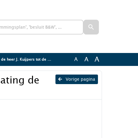
A
A
A
heer J. Kuijpers tot de raad
ating de
Vorige pagina