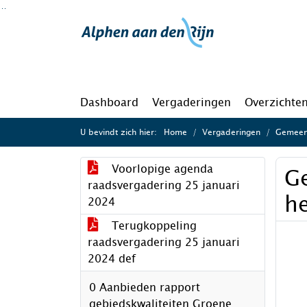
Ga naar de inhoud van deze pagina
Ga naar het zoeken
Ga naar het menu
Dashboard
Vergaderingen
Overzichte
U bevindt zich hier:
Home
Vergaderingen
Gemeent
Voorlopige agenda
Ge
raadsvergadering 25 januari
he
2024
Terugkoppeling
raadsvergadering 25 januari
2024 def
0 Aanbieden rapport
gebiedskwaliteiten Groene