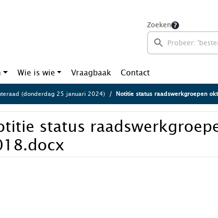
Zoeken
n
Wie is wie
Vraagbaak
Contact
eraad (donderdag 25 januari 2024)
Notitie status raadswerkgroepen o
titie status raadswerkgroep
018.docx