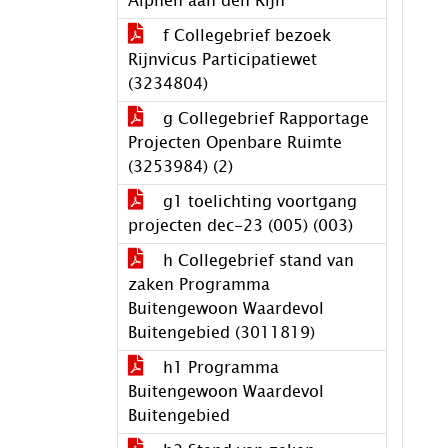
Alphen aan den Rijn
f Collegebrief bezoek
Rijnvicus Participatiewet
(3234804)
g Collegebrief Rapportage
Projecten Openbare Ruimte
(3253984) (2)
g1 toelichting voortgang
projecten dec-23 (005) (003)
h Collegebrief stand van
zaken Programma
Buitengewoon Waardevol
Buitengebied (3011819)
h1 Programma
Buitengewoon Waardevol
Buitengebied