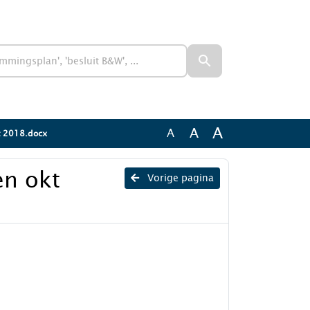
A
A
A
kt 2018.docx
en okt
Vorige pagina