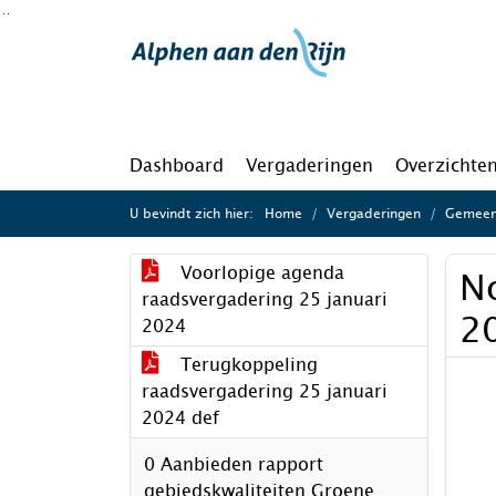
Ga naar de inhoud van deze pagina
Ga naar het zoeken
Ga naar het menu
Dashboard
Vergaderingen
Overzichte
U bevindt zich hier:
Home
Vergaderingen
Gemeent
Voorlopige agenda
No
raadsvergadering 25 januari
2
2024
Terugkoppeling
raadsvergadering 25 januari
2024 def
0 Aanbieden rapport
gebiedskwaliteiten Groene