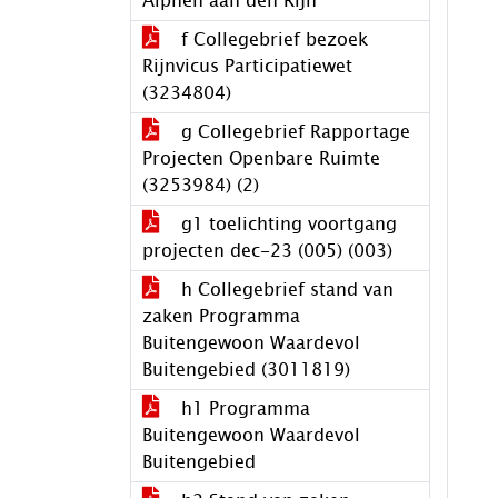
Alphen aan den Rijn
f Collegebrief bezoek
Rijnvicus Participatiewet
(3234804)
g Collegebrief Rapportage
Projecten Openbare Ruimte
(3253984) (2)
g1 toelichting voortgang
projecten dec-23 (005) (003)
h Collegebrief stand van
zaken Programma
Buitengewoon Waardevol
Buitengebied (3011819)
h1 Programma
Buitengewoon Waardevol
Buitengebied