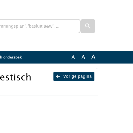
A
A
A
ch onderzoek
estisch
Vorige pagina