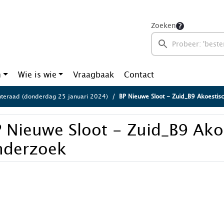
Zoeken
n
Wie is wie
Vraagbaak
Contact
eraad (donderdag 25 januari 2024)
BP Nieuwe Sloot - Zuid_B9 Akoestis
 Nieuwe Sloot - Zuid_B9 Ako
nderzoek