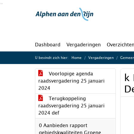
Ga naar de inhoud van deze pagina
Ga naar het zoeken
Ga naar het menu
Dashboard
Vergaderingen
Overzichte
U bevindt zich hier:
Home
Vergaderingen
Gemeent
Voorlopige agenda
k
raadsvergadering 25 januari
De
2024
Terugkoppeling
raadsvergadering 25 januari
2024 def
0 Aanbieden rapport
gebiedskwaliteiten Groene