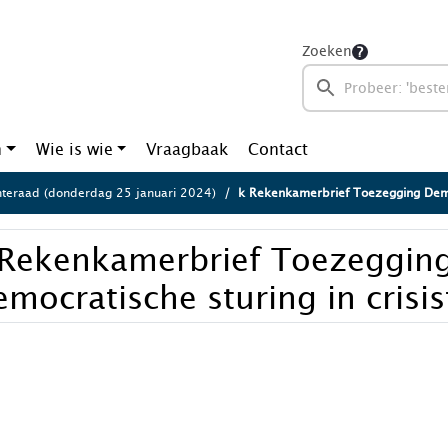
Zoeken
n
Wie is wie
Vraagbaak
Contact
eraad (donderdag 25 januari 2024)
k Rekenkamerbrief Toezegging Democra
 Rekenkamerbrief Toezeggin
mocratische sturing in crisis