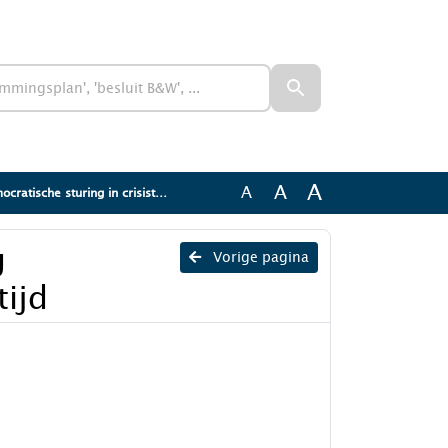
A
A
A
tische sturing in crisistijd
g
Vorige pagina
tijd