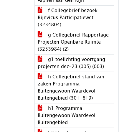
Alphen aan den Rijn
f Collegebrief bezoek
Rijnvicus Participatiewet
(3234804)
g Collegebrief Rapportage
Projecten Openbare Ruimte
(3253984) (2)
g1 toelichting voortgang
projecten dec-23 (005) (003)
h Collegebrief stand van
zaken Programma
Buitengewoon Waardevol
Buitengebied (3011819)
h1 Programma
Buitengewoon Waardevol
Buitengebied