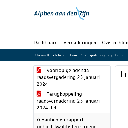
Ga naar de inhoud van deze pagina
Ga naar het zoeken
Ga naar het menu
Dashboard
Vergaderingen
Overzichte
U bevindt zich hier:
Home
Vergaderingen
Gemeent
Voorlopige agenda
To
raadsvergadering 25 januari
2024
Terugkoppeling
raadsvergadering 25 januari
2024 def
0 Aanbieden rapport
gebiedskwaliteiten Groene