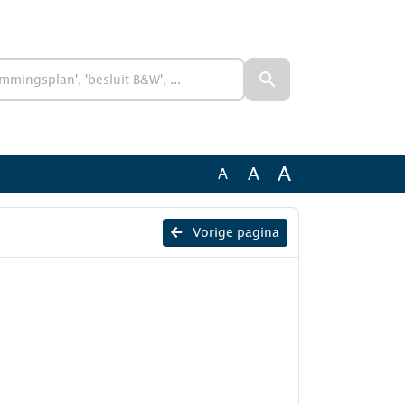
A
A
A
Vorige pagina