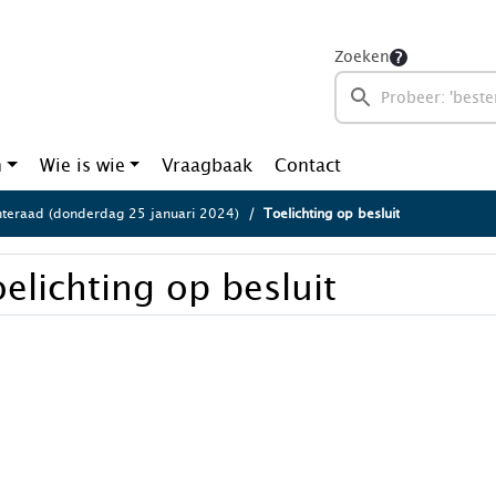
Zoeken
n
Wie is wie
Vraagbaak
Contact
eraad (donderdag 25 januari 2024)
Toelichting op besluit
elichting op besluit