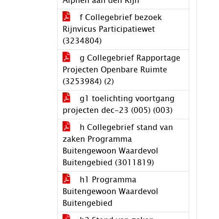
Alphen aan den Rijn
f Collegebrief bezoek
Rijnvicus Participatiewet
(3234804)
g Collegebrief Rapportage
Projecten Openbare Ruimte
(3253984) (2)
g1 toelichting voortgang
projecten dec-23 (005) (003)
h Collegebrief stand van
zaken Programma
Buitengewoon Waardevol
Buitengebied (3011819)
h1 Programma
Buitengewoon Waardevol
Buitengebied