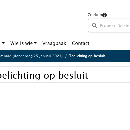
Zoeken
n
Wie is wie
Vraagbaak
Contact
eraad (donderdag 25 januari 2024)
Toelichting op besluit
elichting op besluit