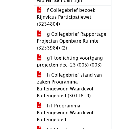
Alphen aan den Rijn
f Collegebrief bezoek
Rijnvicus Participatiewet
(3234804)
g Collegebrief Rapportage
Projecten Openbare Ruimte
(3253984) (2)
g1 toelichting voortgang
projecten dec-23 (005) (003)
h Collegebrief stand van
zaken Programma
Buitengewoon Waardevol
Buitengebied (3011819)
h1 Programma
Buitengewoon Waardevol
Buitengebied