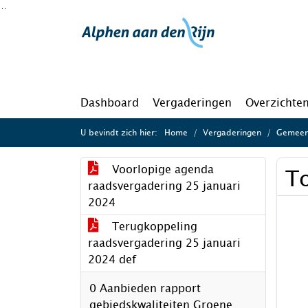
Ga naar de inhoud van deze pagina
Ga naar het zoeken
Ga naar het menu
Dashboard
Vergaderingen
Overzichte
U bevindt zich hier:
Home
Vergaderingen
Gemeent
Voorlopige agenda
To
raadsvergadering 25 januari
2024
Terugkoppeling
raadsvergadering 25 januari
2024 def
0 Aanbieden rapport
gebiedskwaliteiten Groene