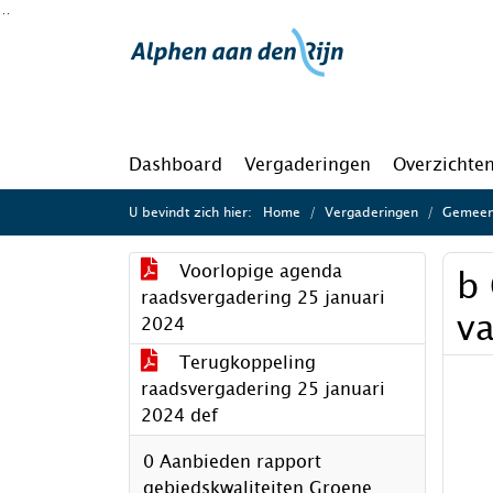
Ga naar de inhoud van deze pagina
Ga naar het zoeken
Ga naar het menu
Dashboard
Vergaderingen
Overzichte
U bevindt zich hier:
Home
Vergaderingen
Gemeent
Voorlopige agenda
b 
raadsvergadering 25 januari
v
2024
Terugkoppeling
raadsvergadering 25 januari
2024 def
0 Aanbieden rapport
gebiedskwaliteiten Groene