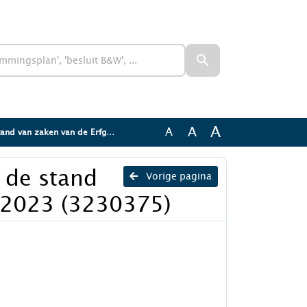
A
A
A
n van de Erfgoedvisie 2023 (3230375)
 de stand
Vorige pagina
e 2023 (3230375)