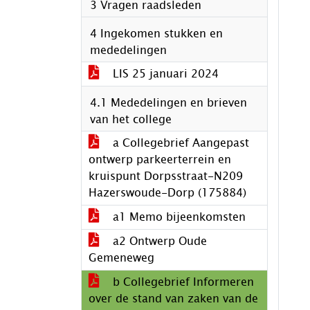
3 Vragen raadsleden
4 Ingekomen stukken en
mededelingen
LIS 25 januari 2024
4.1 Mededelingen en brieven
van het college
a Collegebrief Aangepast
ontwerp parkeerterrein en
kruispunt Dorpsstraat-N209
Hazerswoude-Dorp (175884)
a1 Memo bijeenkomsten
a2 Ontwerp Oude
Gemeneweg
b Collegebrief Informeren
over de stand van zaken van de