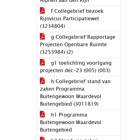
Alphen aan den Rijn
f Collegebrief bezoek
Rijnvicus Participatiewet
(3234804)
g Collegebrief Rapportage
Projecten Openbare Ruimte
(3253984) (2)
g1 toelichting voortgang
projecten dec-23 (005) (003)
h Collegebrief stand van
zaken Programma
Buitengewoon Waardevol
Buitengebied (3011819)
h1 Programma
Buitengewoon Waardevol
Buitengebied