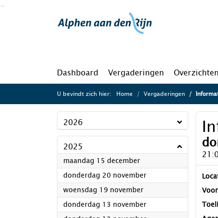
Ga naar de inhoud van deze pagina
Ga naar het zoeken
Ga naar het menu
Dashboard
Vergaderingen
Overzichte
U bevindt zich hier:
Home
Vergaderingen
Informa
I
2026
do
2025
21:
2025
maandag 15 december
2025
donderdag 20 november
Loca
2025
woensdag 19 november
Voor
2025
donderdag 13 november
Toel