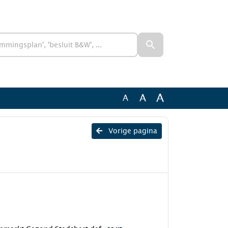
A
A
A
Vorige pagina