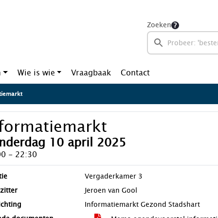
Zoeken
n
Wie is wie
Vraagbaak
Contact
tiemarkt
nformatiemarkt
nderdag 10 april 2025
00 - 22:30
tie
Vergaderkamer 3
zitter
Jeroen van Gool
ichting
Informatiemarkt Gezond Stadshart