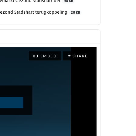
emarkt Gezond Stadshart def
90 KB
ezond Stadshart terugkoppeling
28 KB