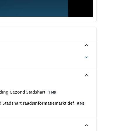
nding Gezond Stadshart
1 MB
d Stadshart raadsinformatiemarkt def
6 MB