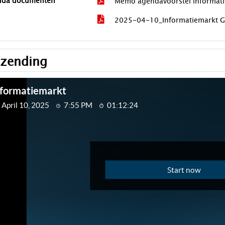
nda documenten
Memo agendavoorstel informati
2025-04-10_Informatiemarkt G
tzending