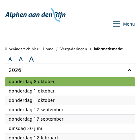
Ga naar de inhoud van deze pagina
Ga naar het zoeken
Ga naar het menu
Menu
U bevindt zich hier:
Home
Vergaderingen
Informatiemarkt
A
A
A
2026
2026
donderdag 8 oktober
2026
donderdag 1 oktober
2026
donderdag 1 oktober
2026
donderdag 17 september
2026
donderdag 17 september
2026
dinsdag 30 juni
2026
donderdag 12 februari