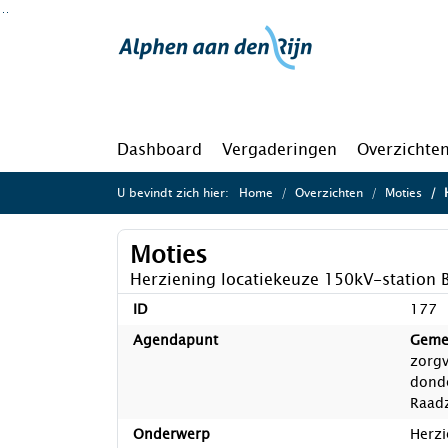
Ga naar de inhoud van deze pagina
Ga naar het zoeken
Ga naar het menu
Dashboard
Vergaderingen
Overzichte
U bevindt zich hier:
Home
Overzichten
Moties
H
Moties
Herziening locatiekeuze 150kV-station 
ID
177
Agendapunt
Geme
zorgv
donde
Raad
Onderwerp
Herzi