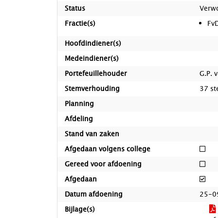
Status
Verw
Fractie(s)
Fv
Hoofdindiener(s)
Medeindiener(s)
Portefeuillehouder
G.P. 
Stemverhouding
37 st
Planning
Afdeling
Stand van zaken
Nie
Afgedaan volgens college
Nie
Gereed voor afdoening
Afg
Afgedaan
Datum afdoening
25-0
Bijlage(s)