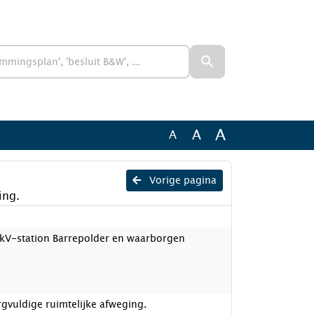
A
A
A
Vorige pagina
ing.
kV-station Barrepolder en waarborgen
gvuldige ruimtelijke afweging.