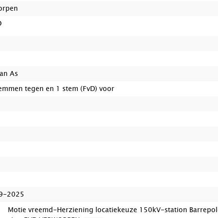
orpen
D
van As
emmen tegen en 1 stem (FvD) voor
t afgedaan volgens college
t gereed voor afdoening
edaan
9-2025
Motie vreemd-Herziening locatiekeuze 150kV-station Barrepol