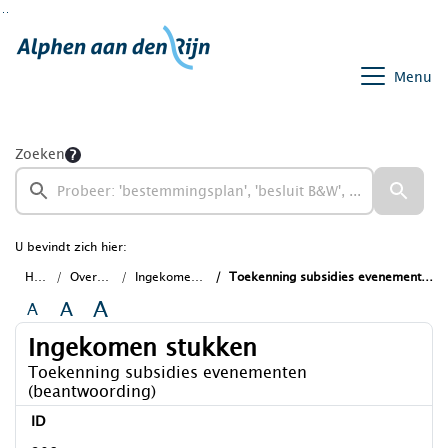
Ga naar de inhoud van deze pagina
Ga naar het zoeken
Ga naar het menu
Menu
Zoeken
U bevindt zich hier:
Home
Overzichten
Ingekomen stukken
Toekenning subsidies evenementen (beantwoording)
A
A
A
Ingekomen stukken
Toekenning subsidies evenementen
(beantwoording)
ID