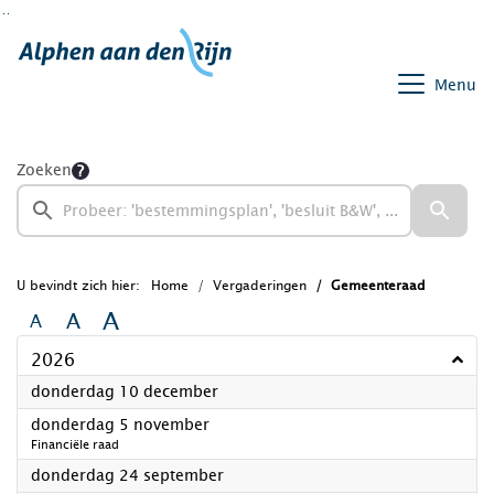
Ga naar de inhoud van deze pagina
Ga naar het zoeken
Ga naar het menu
Menu
Zoeken
U bevindt zich hier:
Home
Vergaderingen
Gemeenteraad
A
A
A
2026
2026
donderdag 10 december
2026
donderdag 5 november
Financiële raad
2026
donderdag 24 september