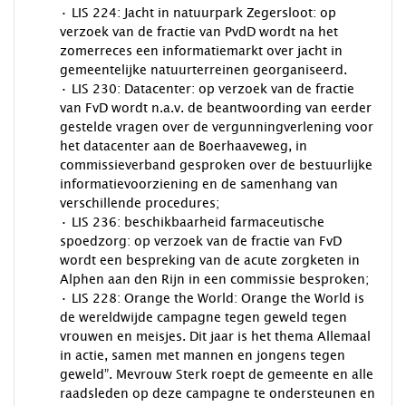
· LIS 224: Jacht in natuurpark Zegersloot: op
verzoek van de fractie van PvdD wordt na het
zomerreces een informatiemarkt over jacht in
gemeentelijke natuurterreinen georganiseerd.
· LIS 230: Datacenter: op verzoek van de fractie
van FvD wordt n.a.v. de beantwoording van eerder
gestelde vragen over de vergunningverlening voor
het datacenter aan de Boerhaaveweg, in
commissieverband gesproken over de bestuurlijke
informatievoorziening en de samenhang van
verschillende procedures;
· LIS 236: beschikbaarheid farmaceutische
spoedzorg: op verzoek van de fractie van FvD
wordt een bespreking van de acute zorgketen in
Alphen aan den Rijn in een commissie besproken;
· LIS 228: Orange the World: Orange the World is
de wereldwijde campagne tegen geweld tegen
vrouwen en meisjes. Dit jaar is het thema Allemaal
in actie, samen met mannen en jongens tegen
geweld”. Mevrouw Sterk roept de gemeente en alle
raadsleden op deze campagne te ondersteunen en