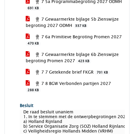
7 5a Programmabegroting 2027 ODMH
691 KB
7 Gewaarmerkte bijlage 5b Zienswijze
begroting 2027 ODMH
337 KB
7 6a Primitieve Begroting Promen 2027
470 KB
7 Gewaarmerkte bijlage 6b Zienswijze
begroting Promen 2027
423 KB
7 7 Getekende brief FKGR
701 KB
7 8 BGW Verbonden partijen 2027
288 KB
Besluit
De raad besluit unaniem
1. In te stemmen met de ontwerpbegrotingen 2027 v
a) Holland Rijnland
b) Service Organisatie Zorg (SOZ) Holland Rijnland
c) Veiligheidsregio Hollands Midden (VRHM)