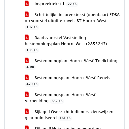
Inspreektekst 1
22 KB
Schriftelijke inspreektekst (openbaar) EDBA
op voorstel uitgifte kavels BT Hoorn-West
107 KB
Raadsvoorstel Vaststelling
bestemmingsplan Hoorn-West (2855247)
103 KB
Bestemmingplan 'Hoorn-West' Toelichting
4 MB
Bestemmingsplan 'Hoorn-West' Regels
479 KB
Bestemmingsplan 'Hoorn-West'
Verbeelding
632 KB
Bijlage I Overzicht indieners zienswijzen
geanonimiseerd
161 KB
Bijlage II Nota van beantwoording