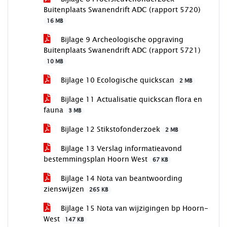
Buitenplaats Swanendrift ADC (rapport 5720)
16 MB
Bijlage 9 Archeologische opgraving
Buitenplaats Swanendrift ADC (rapport 5721)
10 MB
Bijlage 10 Ecologische quickscan
2 MB
Bijlage 11 Actualisatie quickscan flora en
fauna
3 MB
Bijlage 12 Stikstofonderzoek
2 MB
Bijlage 13 Verslag informatieavond
bestemmingsplan Hoorn West
67 KB
Bijlage 14 Nota van beantwoording
zienswijzen
265 KB
Bijlage 15 Nota van wijzigingen bp Hoorn-
West
147 KB