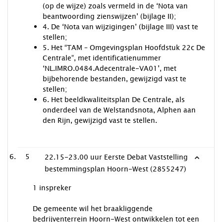
(op de wijze) zoals vermeld in de ‘Nota van
beantwoording zienswijzen’ (bijlage II);
4. De ‘Nota van wijzigingen’ (bijlage III) vast te
stellen;
5. Het “TAM – Omgevingsplan Hoofdstuk 22c De
Centrale”, met identificatienummer
‘NL.IMRO.0484.Adecentrale-VA01’, met
bijbehorende bestanden, gewijzigd vast te
stellen;
6. Het beeldkwaliteitsplan De Centrale, als
onderdeel van de Welstandsnota, Alphen aan
den Rijn, gewijzigd vast te stellen.
5
22.15-23.00 uur Eerste Debat Vaststelling
bestemmingsplan Hoorn-West (2855247)
1 inspreker
De gemeente wil het braakliggende
bedrijventerrein Hoorn-West ontwikkelen tot een