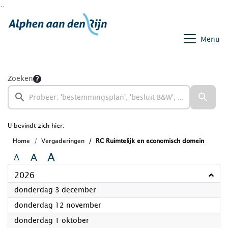
Ga naar de inhoud van deze pagina
Ga naar het zoeken
Ga naar het menu
Menu
Zoeken
U bevindt zich hier:
Home
Vergaderingen
RC Ruimtelijk en economisch domein
A
A
A
2026
2026
donderdag 3 december
2026
donderdag 12 november
2026
donderdag 1 oktober