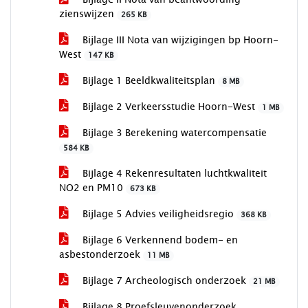
zienswijzen
265 KB
Bijlage III Nota van wijzigingen bp Hoorn-
West
147 KB
Bijlage 1 Beeldkwaliteitsplan
8 MB
Bijlage 2 Verkeersstudie Hoorn-West
1 MB
Bijlage 3 Berekening watercompensatie
584 KB
Bijlage 4 Rekenresultaten luchtkwaliteit
NO2 en PM10
673 KB
Bijlage 5 Advies veiligheidsregio
368 KB
Bijlage 6 Verkennend bodem- en
asbestonderzoek
11 MB
Bijlage 7 Archeologisch onderzoek
21 MB
Bijlage 8 Proefsleuvenonderzoek