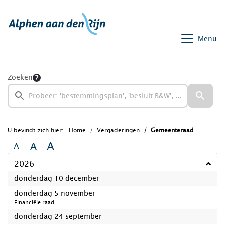
Ga naar de inhoud van deze pagina
Ga naar het zoeken
Ga naar het menu
Menu
Zoeken
U bevindt zich hier:
Home
Vergaderingen
Gemeenteraad
A
A
A
2026
2026
donderdag 10 december
2026
donderdag 5 november
Financiële raad
2026
donderdag 24 september