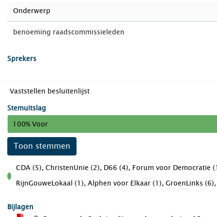
Onderwerp
benoeming raadscommissieleden
Sprekers
Vaststellen besluitenlijst
Stemuitslag
100% Voor
Toon stemmen
CDA (5), ChristenUnie (2), D66 (4), Forum voor Democratie (1
voor
RijnGouweLokaal (1), Alphen voor Elkaar (1), GroenLinks (6), L
Bijlagen