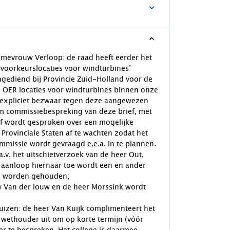
k mevrouw Verloop: de raad heeft eerder het
voorkeurslocaties voor windturbines’
ngediend bij Provincie Zuid-Holland voor de
an OER locaties voor windturbines binnen onze
 expliciet bezwaar tegen deze aangewezen
 om commissiebespreking van deze brief, met
ief wordt gesproken over een mogelijke
n Provinciale Staten af te wachten zodat het
mmissie wordt gevraagd e.e.a. in te plannen.
a.v. het uitschietverzoek van de heer Out,
e aanloop hiernaar toe wordt een en ander
te worden gehouden;
w Van der louw en de heer Morssink wordt
uizen: de heer Van Kuijk complimenteert het
 wethouder uit om op korte termijn (vóór