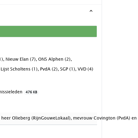
), Nieuw Elan (7), ONS Alphen (2),
ijst Scholtens (1), PvdA (2), SGP (1), VVD (4)
issieleden
476 KB
 heer Olieberg (RijnGouweLokaal), mevrouw Covington (PvdA) en