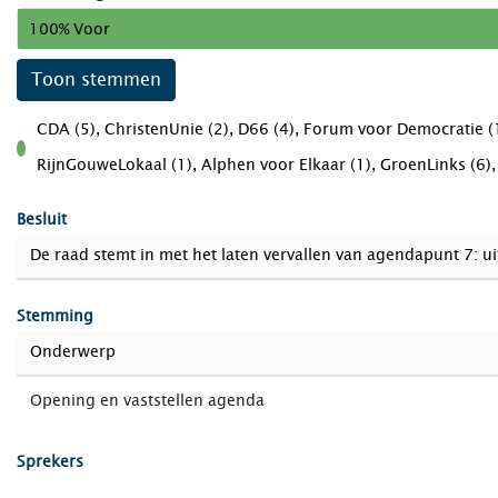
100% Voor
Toon stemmen
CDA (5), ChristenUnie (2), D66 (4), Forum voor Democratie (1
voor
RijnGouweLokaal (1), Alphen voor Elkaar (1), GroenLinks (6), L
Besluit
De raad stemt in met het laten vervallen van agendapunt 7: u
Stemming
Onderwerp
Opening en vaststellen agenda
Sprekers