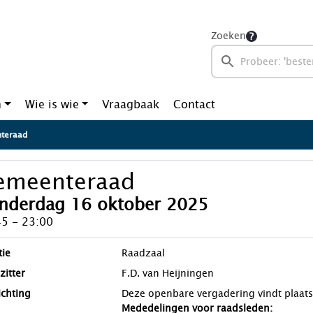
Zoeken
n
Wie is wie
Vraagbaak
Contact
teraad
emeenteraad
nderdag 16 oktober 2025
45 - 23:00
tie
Raadzaal
zitter
F.D. van Heijningen
ichting
Deze openbare vergadering vindt plaats
Mededelingen voor raadsleden: