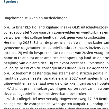
Sprekers
Ingekomen stukken en mededelingen
o 4.1.a brief RES Holland Rijnland inzake OER: uitschietverzoe
collegevoorstel ‘voorwaarden zonnevelden en windturbines en 
verworpen. Het college heeft dan ook geen voorkeurslocaties i
Herziening 2025. Echter de provincie heeft wel in het kader v
gemeente opgenomen. In de brief ontbreekt haars inziens een
locaties. Zij wil dit bespreken. Ook de heer Van Zuylen vraagt
name in relatie tot onze ambities met opwek op land. In de br
herijking van die ambities. Hij stelt voor eerst besluitvorming i
volledige beeld van de consequenties duidelijk is. De agendaco
o 4.1.c toekomst bestendige basisteams en districten politie; n.
merkt de burgemeester op dat e.e.a. in 2027 gaat spelen. In d
uitgewerkt en zal de raad over de ontwikkelingen op de hoog
· 4.1.f pilot pre mantelzorgwoningen: op verzoek van mevrou
deze collegebrief in commissieverband besproken;
· 4.1.h: collegebrief over vervolg Hogeveenseweg 57-59 Benth
college met de voorgestelde twee sporen aanpak. Hij nodigt de