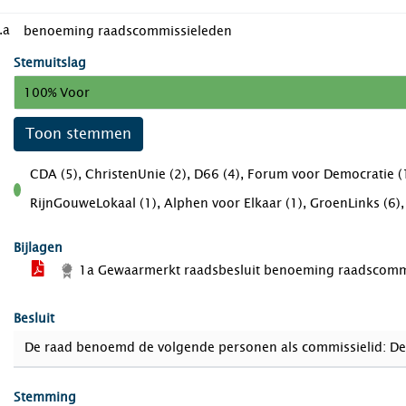
.a
benoeming raadscommissieleden
Stemuitslag
100% Voor
Toon stemmen
CDA (5), ChristenUnie (2), D66 (4), Forum voor Democratie (1
voor
RijnGouweLokaal (1), Alphen voor Elkaar (1), GroenLinks (6), L
Bijlagen
1a Gewaarmerkt raadsbesluit benoeming raadscomm
Besluit
De raad benoemd de volgende personen als commissielid: De
Stemming