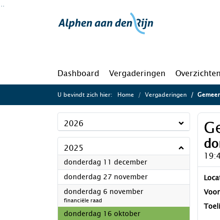
Ga naar de inhoud van deze pagina
Ga naar het zoeken
Ga naar het menu
Dashboard
Vergaderingen
Overzichte
U bevindt zich hier:
Home
Vergaderingen
Gemeen
G
2026
do
2025
19:
2025
donderdag 11 december
2025
donderdag 27 november
Loca
2025
donderdag 6 november
Voor
financiële raad
Toel
2025
donderdag 16 oktober