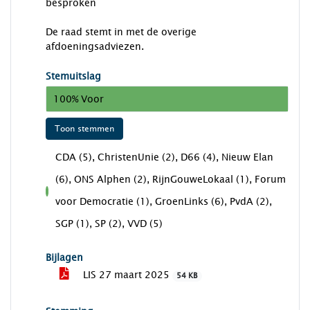
besproken
De raad stemt in met de overige
afdoeningsadviezen.
Stemuitslag
100% Voor
Toon stemmen
CDA (5), ChristenUnie (2), D66 (4), Nieuw Elan
(6), ONS Alphen (2), RijnGouweLokaal (1), Forum
voor
voor Democratie (1), GroenLinks (6), PvdA (2),
SGP (1), SP (2), VVD (5)
Bijlagen
LIS 27 maart 2025
54 KB