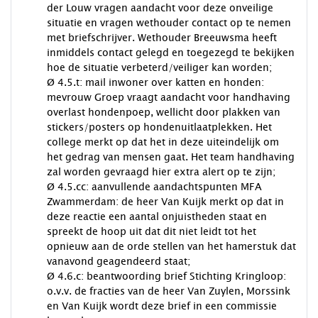
der Louw vragen aandacht voor deze onveilige
situatie en vragen wethouder contact op te nemen
met briefschrijver. Wethouder Breeuwsma heeft
inmiddels contact gelegd en toegezegd te bekijken
hoe de situatie verbeterd/veiliger kan worden;
Ø 4.5.t: mail inwoner over katten en honden:
mevrouw Groep vraagt aandacht voor handhaving
overlast hondenpoep, wellicht door plakken van
stickers/posters op hondenuitlaatplekken. Het
college merkt op dat het in deze uiteindelijk om
het gedrag van mensen gaat. Het team handhaving
zal worden gevraagd hier extra alert op te zijn;
Ø 4.5.cc: aanvullende aandachtspunten MFA
Zwammerdam: de heer Van Kuijk merkt op dat in
deze reactie een aantal onjuistheden staat en
spreekt de hoop uit dat dit niet leidt tot het
opnieuw aan de orde stellen van het hamerstuk dat
vanavond geagendeerd staat;
Ø 4.6.c: beantwoording brief Stichting Kringloop:
o.v.v. de fracties van de heer Van Zuylen, Morssink
en Van Kuijk wordt deze brief in een commissie