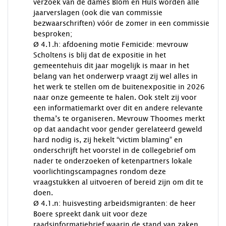
verzoek van de dames Blom en Huls worden alle
jaarverslagen (ook die van commissie
bezwaarschriften) vóór de zomer in een commissie
besproken;
Ø 4.1.h: afdoening motie Femicide: mevrouw
Scholtens is blij dat de expositie in het
gemeentehuis dit jaar mogelijk is maar in het
belang van het onderwerp vraagt zij wel alles in
het werk te stellen om de buitenexpositie in 2026
naar onze gemeente te halen. Ook stelt zij voor
een informatiemarkt over dit en andere relevante
thema’s te organiseren. Mevrouw Thoomes merkt
op dat aandacht voor gender gerelateerd geweld
hard nodig is, zij hekelt “victim blaming” en
onderschrijft het voorstel in de collegebrief om
nader te onderzoeken of ketenpartners lokale
voorlichtingscampagnes rondom deze
vraagstukken al uitvoeren of bereid zijn om dit te
doen.
Ø 4.1.n: huisvesting arbeidsmigranten: de heer
Boere spreekt dank uit voor deze
raadsinformatiebrief waarin de stand van zaken