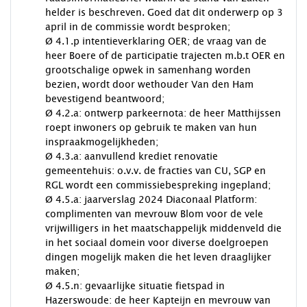
helder is beschreven. Goed dat dit onderwerp op 3
april in de commissie wordt besproken;
Ø 4.1.p intentieverklaring OER; de vraag van de
heer Boere of de participatie trajecten m.b.t OER en
grootschalige opwek in samenhang worden
bezien, wordt door wethouder Van den Ham
bevestigend beantwoord;
Ø 4.2.a: ontwerp parkeernota: de heer Matthijssen
roept inwoners op gebruik te maken van hun
inspraakmogelijkheden;
Ø 4.3.a: aanvullend krediet renovatie
gemeentehuis: o.v.v. de fracties van CU, SGP en
RGL wordt een commissiebespreking ingepland;
Ø 4.5.a: jaarverslag 2024 Diaconaal Platform:
complimenten van mevrouw Blom voor de vele
vrijwilligers in het maatschappelijk middenveld die
in het sociaal domein voor diverse doelgroepen
dingen mogelijk maken die het leven draaglijker
maken;
Ø 4.5.n: gevaarlijke situatie fietspad in
Hazerswoude: de heer Kapteijn en mevrouw van