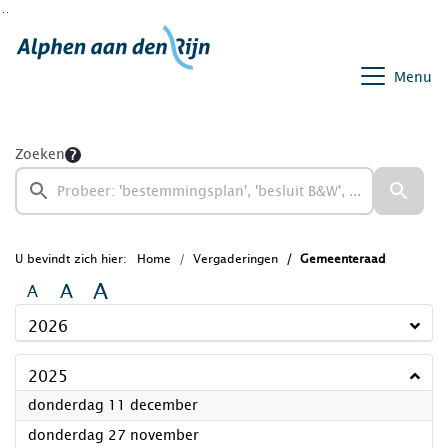
Ga naar de inhoud van deze pagina
Ga naar het zoeken
Ga naar het menu
Menu
Zoeken
U bevindt zich hier:
Home
Vergaderingen
Gemeenteraad
A
A
A
2026
2025
2025
donderdag 11 december
2025
donderdag 27 november