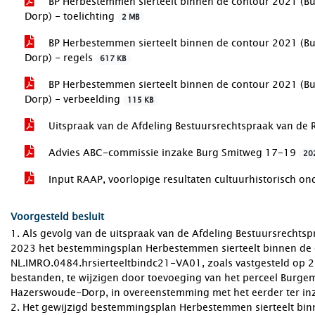
BP Herbestemmen sierteelt binnen de contour 2021 (B
Dorp) - toelichting
2 MB
BP Herbestemmen sierteelt binnen de contour 2021 (B
Dorp) - regels
617 KB
BP Herbestemmen sierteelt binnen de contour 2021 (B
Dorp) - verbeelding
115 KB
Uitspraak van de Afdeling Bestuursrechtspraak van de
Advies ABC-commissie inzake Burg Smitweg 17-19
20
Input RAAP, voorlopige resultaten cultuurhistorisch o
Voorgesteld besluit
1. Als gevolg van de uitspraak van de Afdeling Bestuursrechts
2023 het bestemmingsplan Herbestemmen sierteelt binnen de 
NL.IMRO.0484.hrsierteeltbindc21-VA01, zoals vastgesteld op
bestanden, te wijzigen door toevoeging van het perceel Burge
Hazerswoude-Dorp, in overeenstemming met het eerder ter in
2. Het gewijzigd bestemmingsplan Herbestemmen sierteelt bi