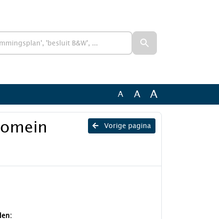
A
A
A
domein
Vorige pagina
den: