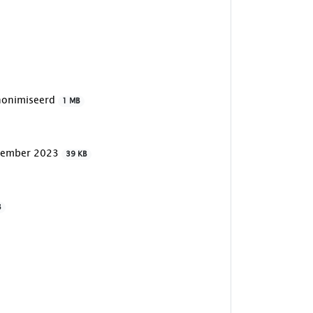
nonimiseerd
1 MB
ecember 2023
39 KB
B