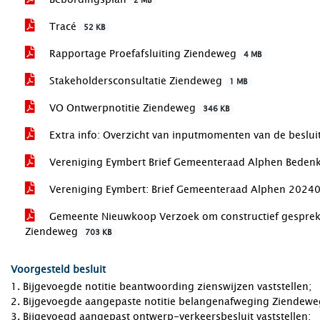
2 MB
Tracé
52 KB
Rapportage Proefafsluiting Ziendeweg
4 MB
Stakeholdersconsultatie Ziendeweg
1 MB
VO Ontwerpnotitie Ziendeweg
346 KB
Extra info: Overzicht van inputmomenten van de beslu
Vereniging Eymbert Brief Gemeenteraad Alphen Bede
Vereniging Eymbert: Brief Gemeenteraad Alphen 202
Gemeente Nieuwkoop Verzoek om constructief gesprek ov
Ziendeweg
703 KB
Voorgesteld besluit
1. Bijgevoegde notitie beantwoording zienswijzen vaststellen;
2. Bijgevoegde aangepaste notitie belangenafweging Ziendeweg 
3. Bijgevoegd aangepast ontwerp-verkeersbesluit vaststellen;