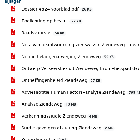
Bijlagen
Dossier 4824 voorblad.pdf
26 KB
Toelichting op besluit
52 KB
Raadsvoorstel
54 KB
Nota van beantwoording zienswijzen Ziendeweg - gea
Notitie belangenafweging Ziendeweg
59 KB
Ontwerp Verkeersbesluit Ziendeweg brom-fietspad d
Ontheffingenbeleid Ziendeweg
27 KB
Adviesnotitie Human Factors-analyse Ziendeweg
793 K
Analyse Ziendeweg
13 MB
Verkenningsstudie Ziendeweg
4 MB
Studie gevolgen afsluiting Ziendeweg
2 MB
Bebordingsplan