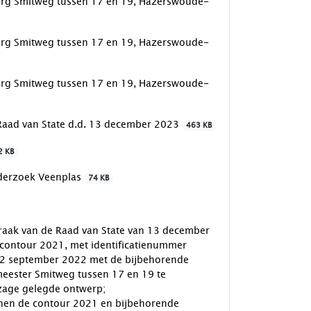
urg Smitweg tussen 17 en 19, Hazerswoude-
urg Smitweg tussen 17 en 19, Hazerswoude-
urg Smitweg tussen 17 en 19, Hazerswoude-
 Raad van State d.d. 13 december 2023
463 KB
2 KB
nderzoek Veenplas
74 KB
praak van de Raad van State van 13 december
contour 2021, met identificatienummer
 22 september 2022 met de bijbehorende
meester Smitweg tussen 17 en 19 te
zage gelegde ontwerp;
nnen de contour 2021 en bijbehorende