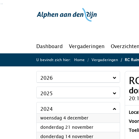
Ga naar de inhoud van deze pagina
Ga naar het zoeken
Ga naar het menu
Dashboard
Vergaderingen
Overzichte
U bevindt zich hier:
Home
Vergaderingen
RC Ruim
R
2026
do
2025
20:
2024
Loca
2024
woensdag 4 december
Voor
2024
donderdag 21 november
Toel
2024
donderdag 14 november