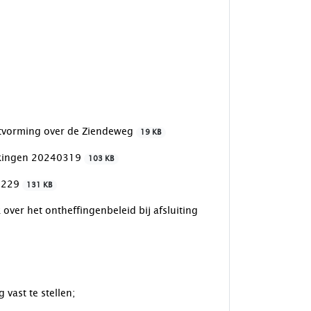
itvorming over de Ziendeweg
19 KB
nkingen 20240319
103 KB
40229
131 KB
er het ontheffingenbeleid bij afsluiting
vast te stellen;