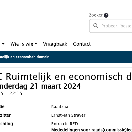
Zoeken
n
Wie is wie
Vraagbaak
Contact
telijk en economisch domein
C Ruimtelijk en economisch 
nderdag 21 maart 2024
15 - 22:15
tie
Raadzaal
zitter
Ernst-Jan Straver
ichting
Extra cie RED
Mededelingen voor raads(commissie)le