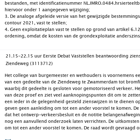
bestanden, met identificatienummer NL.IMRO.0484.hrsierteeltbi
hiervoor onder 1 aangegeven wijziging;
3. De analoge afgeleide versie van het gewijzigde bestemming
contour 2021, vast te stellen;
4. Geen exploitatieplan vast te stellen op grond van artikel 6.12
ordening, omdat de kosten van de grondexploitatie anderszins 
21.15-22.15 uur Eerste Debat Vaststellen beantwoording zie
Ziendeweg (3113712)
Het college van burgemeester en wethouders is voornemens een
van een gedeelte van de Ziendeweg te Zwammerdam tot bromfie
waarbij dit gedeelte is gesloten voor gemotoriseerd verkeer. He
van deze proef en ziet veel aanknopingspunten dit om te zetten t
een ieder in de gelegenheid gesteld zienswijzen in te dienen 
geven geen aanleiding om tot een ander voorstel te komen. De
dat het ontwerp-verkeersbesluit en de notitie belangenafwegin
nog een aanvullend onderzoek laten verrichten. De uitkomsten
om tot een ander voorstel te komen. De raad wordt gevraagd 