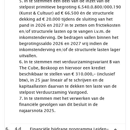
5. In te stemmen een deel van de inzet van de
stelpost primitieve begroting 6.540.0.800/000.190
(Kunst & Cultuur) ad € 66.500 én de structurele
dekking ad € 20.000 tijdens de sluiting van het
pand in 2026 en 2027 in te zetten om frictiekosten
en/of structurele lasten op te vangen i.v.m. de
inkomstenderving. De bedragen vallen binnen het
begrotingssaldo 2026 en 2027 vrij indien de
inkomstenderving en/of de structurele lasten lager
uitvallen.
6. In te stemmen met verduurzamingsvariant B van
The Cube, Boskoop en hiervoor een krediet
beschikbaar te stellen van € 310.000,- (inclusief
btw), in 25 jaar lineair af te schrijven en de
kapitaallasten daarvan te dekken ten laste van de
stelpost Verduurzaming Vastgoed.
7. In te stemmen met het verwerken van de
financiële gevolgen van dit besluit in de
najaarsnota 2025.
4.d
Financiële bijdrage programma Leiden-