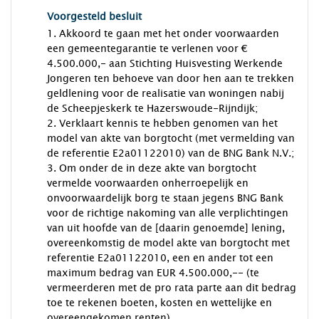
Voorgesteld besluit
1. Akkoord te gaan met het onder voorwaarden
een gemeentegarantie te verlenen voor €
4.500.000,- aan Stichting Huisvesting Werkende
Jongeren ten behoeve van door hen aan te trekken
geldlening voor de realisatie van woningen nabij
de Scheepjeskerk te Hazerswoude-Rijndijk;
2. Verklaart kennis te hebben genomen van het
model van akte van borgtocht (met vermelding van
de referentie E2a01122010) van de BNG Bank N.V.;
3. Om onder de in deze akte van borgtocht
vermelde voorwaarden onherroepelijk en
onvoorwaardelijk borg te staan jegens BNG Bank
voor de richtige nakoming van alle verplichtingen
van uit hoofde van de [daarin genoemde] lening,
overeenkomstig de model akte van borgtocht met
referentie E2a01122010, een en ander tot een
maximum bedrag van EUR 4.500.000,-- (te
vermeerderen met de pro rata parte aan dit bedrag
toe te rekenen boeten, kosten en wettelijke en
overeengekomen renten).