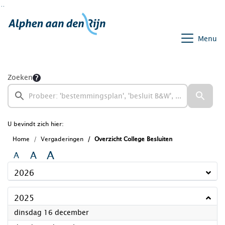
Ga naar de inhoud van deze pagina
Ga naar het zoeken
Ga naar het menu
Menu
Zoeken
U bevindt zich hier:
Home
Vergaderingen
Overzicht College Besluiten
A
A
A
2026
2025
2025
dinsdag 16 december