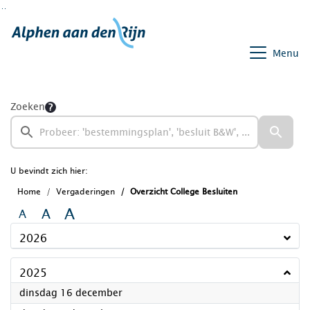
Ga naar de inhoud van deze pagina
Ga naar het zoeken
Ga naar het menu
Menu
Zoeken
U bevindt zich hier:
Home
Vergaderingen
Overzicht College Besluiten
A
A
A
2026
2025
2025
dinsdag 16 december