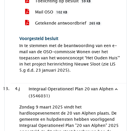
Toelichting op besluit
59 KB
Mail OSO
102 KB
Getekende antwoordbrief
265 KB
Voorgesteld besluit
In te stemmen met de beantwoording van een e-
mail van de OSO-commissie Wonen over het
toepassen van het woonconcept “Het Ouden Huis’’
in het project herinrichting Nieuwe Sloot (zie LIS
5.g d.d. 23 januari 2025).
4.j
Integraal Operationeel Plan 20 van Alphen
(3546031)
Zondag 9 maart 2025 vindt het
hardloopevenement de 20 van Alphen plaats. De
gemeente en hulpdiensten hebben voorliggend
Integraal Operationeel Plan "20 van Alphen" 2025