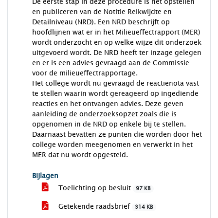
De eerste stap in deze procedure is het opstellen
en publiceren van de Notitie Reikwijdte en
Detailniveau (NRD). Een NRD beschrijft op
hoofdlijnen wat er in het Milieueffectrapport (MER)
wordt onderzocht en op welke wijze dit onderzoek
uitgevoerd wordt. De NRD heeft ter inzage gelegen
en er is een advies gevraagd aan de Commissie
voor de milieueffectrapportage.
Het college wordt nu gevraagd de reactienota vast
te stellen waarin wordt gereageerd op ingediende
reacties en het ontvangen advies. Deze geven
aanleiding de onderzoeksopzet zoals die is
opgenomen in de NRD op enkele bij te stellen.
Daarnaast bevatten ze punten die worden door het
college worden meegenomen en verwerkt in het
MER dat nu wordt opgesteld.
Bijlagen
Toelichting op besluit
97 KB
Getekende raadsbrief
314 KB