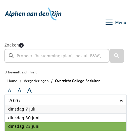
Ga naar de inhoud van deze pagina
Ga naar het zoeken
Ga naar het menu
Menu
Zoeken
U bevindt zich hier:
Home
Vergaderingen
Overzicht College Besluiten
A
A
A
2026
2026
dinsdag 7 juli
2026
dinsdag 30 juni
2026
dinsdag 23 juni