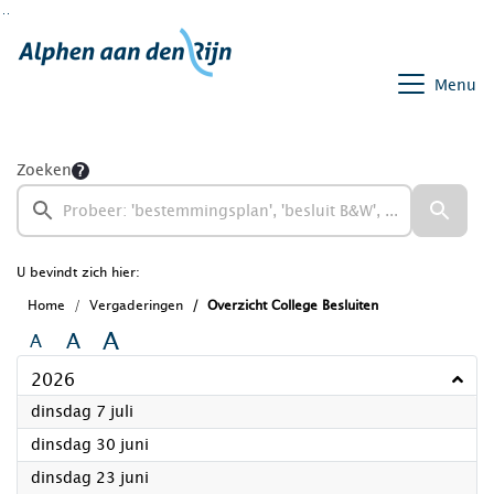
Ga naar de inhoud van deze pagina
Ga naar het zoeken
Ga naar het menu
Menu
Zoeken
U bevindt zich hier:
Home
Vergaderingen
Overzicht College Besluiten
A
A
A
2026
2026
dinsdag 7 juli
2026
dinsdag 30 juni
2026
dinsdag 23 juni