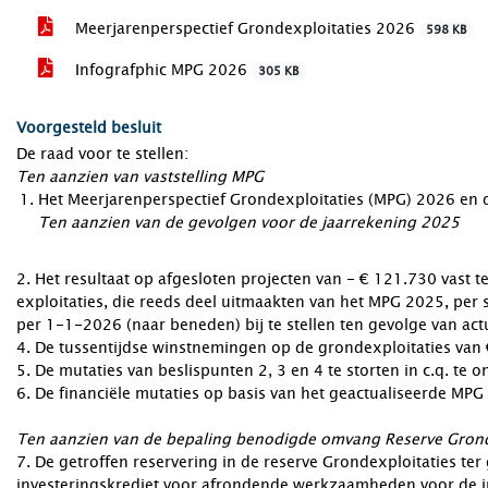
Meerjarenperspectief Grondexploitaties 2026
598 KB
Infografphic MPG 2026
305 KB
Voorgesteld besluit
De raad voor te stellen:
Ten aanzien van vaststelling MPG
Het Meerjarenperspectief Grondexploitaties (MPG) 2026 en de
Ten aanzien van de gevolgen voor de jaarrekening 2025
2. Het resultaat op afgesloten projecten van - € 121.730 vast te
exploitaties, die reeds deel uitmaakten van het MPG 2025, per
per 1-1-2026 (naar beneden) bij te stellen ten gevolge van act
4. De tussentijdse winstnemingen op de grondexploitaties van €
5. De mutaties van beslispunten 2, 3 en 4 te storten in c.q. te
6. De financiële mutaties op basis van het geactualiseerde MP
Ten aanzien van de bepaling benodigde omvang Reserve Grond
7. De getroffen reservering in de reserve Grondexploitaties te
investeringskrediet voor afrondende werkzaamheden voor de in 