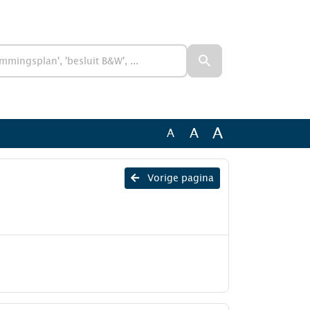
A
A
A
Vorige pagina