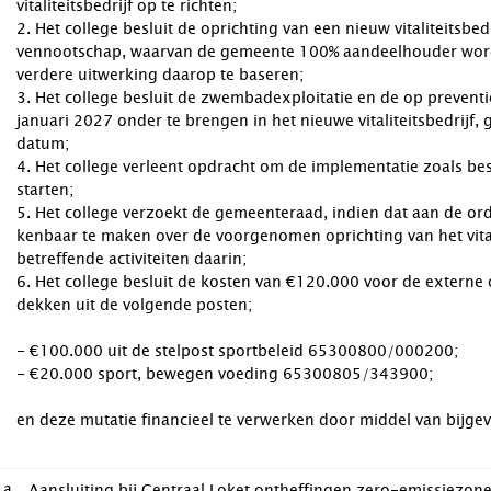
vitaliteitsbedrijf op te richten;
2. Het college besluit de oprichting van een nieuw vitaliteitsbe
vennootschap, waarvan de gemeente 100% aandeelhouder wordt, 
verdere uitwerking daarop te baseren;
3. Het college besluit de zwembadexploitatie en de op preventi
januari 2027 onder te brengen in het nieuwe vitaliteitsbedrijf, 
datum;
4. Het college verleent opdracht om de implementatie zoals bes
starten;
5. Het college verzoekt de gemeenteraad, indien dat aan de o
kenbaar te maken over de voorgenomen oprichting van het vital
betreffende activiteiten daarin;
6. Het college besluit de kosten van €120.000 voor de externe
dekken uit de volgende posten;
- €100.000 uit de stelpost sportbeleid 65300800/000200;
- €20.000 sport, bewegen voeding 65300805/343900;
en deze mutatie financieel te verwerken door middel van bijge
.a
Aansluiting bij Centraal Loket ontheffingen zero-emissiezon