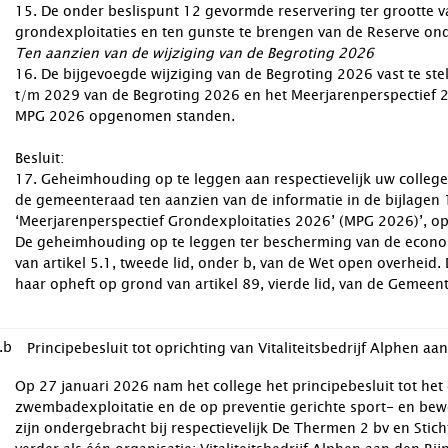
15. De onder beslispunt 12 gevormde reservering ter grootte 
grondexploitaties en ten gunste te brengen van de Reserve on
Ten aanzien van de wijziging van de Begroting 2026
16. De bijgevoegde wijziging van de Begroting 2026 vast te st
t/m 2029 van de Begroting 2026 en het Meerjarenperspectief 2
MPG 2026 opgenomen standen.
Besluit:
17. Geheimhouding op te leggen aan respectievelijk uw colle
de gemeenteraad ten aanzien van de informatie in de bijlagen 1,
‘Meerjarenperspectief Grondexploitaties 2026’ (MPG 2026)’, o
De geheimhouding op te leggen ter bescherming van de econ
van artikel 5.1, tweede lid, onder b, van de Wet open overheid
haar opheft op grond van artikel 89, vierde lid, van de Gemeen
.b
Principebesluit tot oprichting van Vitaliteitsbedrijf Alphen a
Op 27 januari 2026 nam het college het principebesluit tot het
zwembadexploitatie en de op preventie gerichte sport- en bewe
zijn ondergebracht bij respectievelijk De Thermen 2 bv en Stic