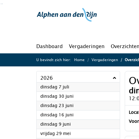
Ga naar de inhoud van deze pagina
Ga naar het zoeken
Ga naar het menu
Dashboard
Vergaderingen
Overzichte
U bevindt zich hier:
Home
Vergaderingen
Overzich
Ov
2026
2026
dinsdag 7 juli
di
2026
dinsdag 30 juni
12:
2026
dinsdag 23 juni
Loca
2026
dinsdag 16 juni
Voor
2026
dinsdag 9 juni
2026
vrijdag 29 mei