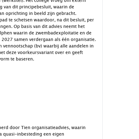
n (werktitel). Het college vroeg om extern
g van dit principebesluit, waarin de
van oprichting in beeld zijn gebracht.
ad te schetsen waardoor, na dit besluit, per
vangen. Op basis van dit advies neemt het
jf Alphen waarin de zwembadexploitatie en de
ri 2027 samen verdergaan als één organisatie.
n vennootschap (bv) waarbij alle aandelen in
et deze voorkeursvariant over en geeft
vorm te baseren.
oerd door Tien organisatieadvies, waarin
ia quasi-inbesteding een eigen