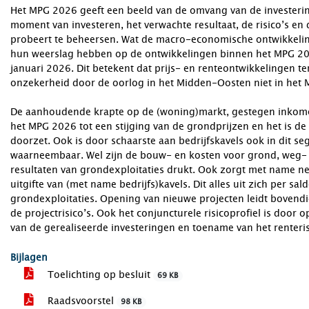
Het MPG 2026 geeft een beeld van de omvang van de investerin
moment van investeren, het verwachte resultaat, de risico’s en
probeert te beheersen. Wat de macro-economische ontwikkelin
hun weerslag hebben op de ontwikkelingen binnen het MPG 20
januari 2026. Dit betekent dat prijs- en renteontwikkelingen t
onzekerheid door de oorlog in het Midden-Oosten niet in het 
De aanhoudende krapte op de (woning)markt, gestegen inkomen
het MPG 2026 tot een stijging van de grondprijzen en het is d
doorzet. Ook is door schaarste aan bedrijfskavels ook in dit s
waarneembaar. Wel zijn de bouw- en kosten voor grond, weg- 
resultaten van grondexploitaties drukt. Ook zorgt met name ne
uitgifte van (met name bedrijfs)kavels. Dit alles uit zich per sa
grondexploitaties. Opening van nieuwe projecten leidt bovendie
de projectrisico’s. Ook het conjuncturele risicoprofiel is doo
van de gerealiseerde investeringen en toename van het renter
Bijlagen
Toelichting op besluit
69 KB
Raadsvoorstel
98 KB