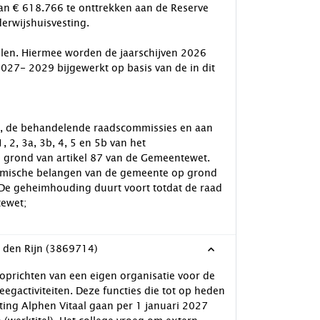
van € 618.766 te onttrekken aan de Reserve
derwijshuisvesting.
ellen. Hiermee worden de jaarschijven 2026
027- 2029 bijgewerkt op basis van de in dit
ge, de behandelende raadscommissies en aan
 2, 3a, 3b, 4, 5 en 5b van het
p grond van artikel 87 van de Gemeentewet.
omische belangen van de gemeente op grond
. De geheimhouding duurt voort totdat de raad
tewet;
an den Rijn (3869714)
 oprichten van een eigen organisatie voor de
egactiviteiten. Deze functies die tot op heden
hting Alphen Vitaal gaan per 1 januari 2027