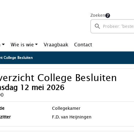
Zoeken
n
Wie is wie
Vraagbaak
Contact
t College Besluiten
erzicht College Besluiten
nsdag 12 mei 2026
00
tie
Collegekamer
zitter
F.D. van Heijningen