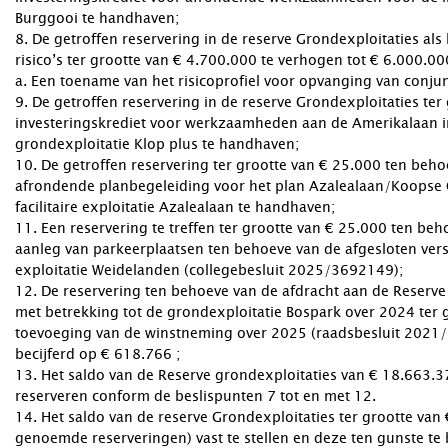
Burggooi te handhaven;
8. De getroffen reservering in de reserve Grondexploitaties al
risico’s ter grootte van € 4.700.000 te verhogen tot € 6.000.0
a. Een toename van het risicoprofiel voor opvanging van conjun
9. De getroffen reservering in de reserve Grondexploitaties te
investeringskrediet voor werkzaamheden aan de Amerikalaan in
grondexploitatie Klop plus te handhaven;
10. De getroffen reservering ter grootte van € 25.000 ten beho
afrondende planbegeleiding voor het plan Azalealaan/Koopse G
facilitaire exploitatie Azalealaan te handhaven;
11. Een reservering te treffen ter grootte van € 25.000 ten be
aanleg van parkeerplaatsen ten behoeve van de afgesloten vers
exploitatie Weidelanden (collegebesluit 2025/3692149);
12. De reservering ten behoeve van de afdracht aan de Reserv
met betrekking tot de grondexploitatie Bospark over 2024 ter
toevoeging van de winstneming over 2025 (raadsbesluit 2021/3
becijferd op € 618.766 ;
13. Het saldo van de Reserve grondexploitaties van € 18.663.37
reserveren conform de beslispunten 7 tot en met 12.
14. Het saldo van de reserve Grondexploitaties ter grootte va
genoemde reserveringen) vast te stellen en deze ten gunste te