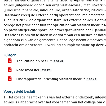
verder als één organisatie: Vitaliteitsbedrijf Alphen aan den Rij
advies (uitgevoerd door ‘Tien organisatieadvies’) met uitwerkin
(juridische, financiële, inhoudelijke, organisatorische) risico’s 
Daarnaast kreeg de externe partij opdracht een implementatie p
1 januari 2027, de organisatie start. Het externe advies is ont
college het principebesluit tot oprichting van Vitaliteitsbedri
op preventiegerichte sport- en beweegactiviteiten per 1 janua
Het advies is om dit te doen in de vorm van een nieuwe beslote
eigendom zijn van de gemeente. Het college neemt dit advies m
opdracht om de verdere uitwerking en implementatie op deze 
Bijlagen
Toelichting op besluit
256 KB
Raadsvoorstel
259 KB
Eindrapportage Inrichting Vitaliteitsbedrijf
190 KB
Voorgesteld besluit
1. Het college neemt kennis van het externe onderzoek, uitgev
advies is uitgebracht over het voornemen van het college om v