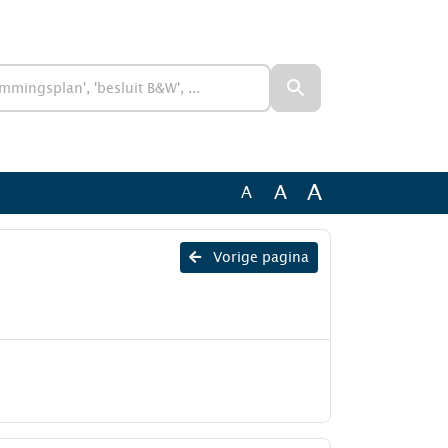
A
A
A
Vorige pagina