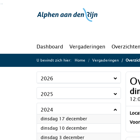
Ga naar de inhoud van deze pagina
Ga naar het zoeken
Ga naar het menu
Dashboard
Vergaderingen
Overzichte
U bevindt zich hier:
Home
Vergaderingen
Overzich
Ov
2026
di
2025
12:
2024
Loca
2024
dinsdag 17 december
Voor
2024
dinsdag 10 december
2024
dinsdag 3 december