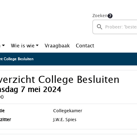
Zoeken
n
Wie is wie
Vraagbaak
Contact
t College Besluiten
erzicht College Besluiten
nsdag 7 mei 2024
00
tie
Collegekamer
zitter
J.W.E. Spies