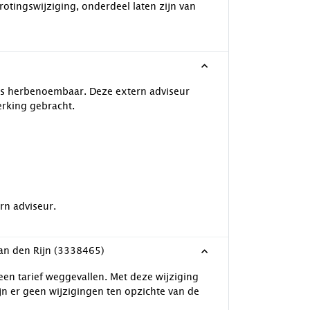
otingswijziging, onderdeel laten zijn van
 is herbenoembaar. Deze extern adviseur
rking gebracht.
rn adviseur.
Informatieverstrekking aanpassen Legesverordening Alphen aan den Rijn (3338465)
een tarief weggevallen. Met deze wijziging
jn er geen wijzigingen ten opzichte van de