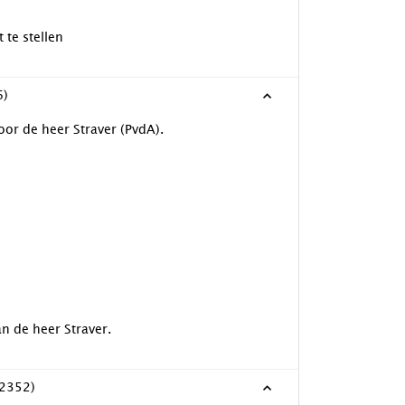
te stellen
6)
oor de heer Straver (PvdA).
n de heer Straver.
32352)