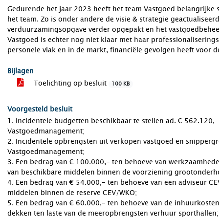
Gedurende het jaar 2023 heeft het team Vastgoed belangrijke st
het team. Zo is onder andere de visie & strategie geactualiseer
verduurzamingsopgave verder opgepakt en het vastgoedbehee
Vastgoed is echter nog niet klaar met haar professionalisering
personele vlak en in de markt, financiële gevolgen heeft voor 
Bijlagen
Toelichting op besluit
100 KB
Voorgesteld besluit
1. Incidentele budgetten beschikbaar te stellen ad. € 562.120,-
Vastgoedmanagement;
2. Incidentele opbrengsten uit verkopen vastgoed en snippergro
Vastgoedmanagement;
3. Een bedrag van € 100.000,- ten behoeve van werkzaamheden
van beschikbare middelen binnen de voorziening grootonderh
4. Een bedrag van € 54.000,- ten behoeve van een adviseur CE
middelen binnen de reserve CEV/WKO;
5. Een bedrag van € 60.000,- ten behoeve van de inhuurkoste
dekken ten laste van de meeropbrengsten verhuur sporthallen;