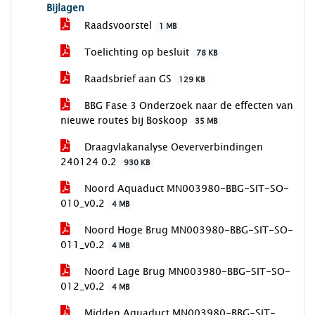
Bijlagen
Raadsvoorstel
1 MB
Toelichting op besluit
78 KB
Raadsbrief aan GS
129 KB
BBG Fase 3 Onderzoek naar de effecten van
nieuwe routes bij Boskoop
35 MB
Draagvlakanalyse Oeververbindingen
240124 0.2
930 KB
Noord Aquaduct MN003980-BBG-SIT-SO-
010_v0.2
4 MB
Noord Hoge Brug MN003980-BBG-SIT-SO-
011_v0.2
4 MB
Noord Lage Brug MN003980-BBG-SIT-SO-
012_v0.2
4 MB
Midden Aquaduct MN003980-BBG-SIT-