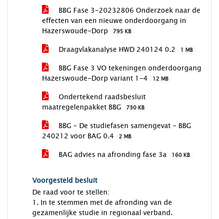
BBG Fase 3-20232806 Onderzoek naar de
effecten van een nieuwe onderdoorgang in
Hazerswoude-Dorp
795 KB
Draagvlakanalyse HWD 240124 0.2
1 MB
BBG Fase 3 VO tekeningen onderdoorgang
Hazerswoude-Dorp variant 1-4
12 MB
Ondertekend raadsbesluit
maatregelenpakket BBG
730 KB
BBG - De studiefasen samengevat - BBG
240212 voor BAG 0.4
2 MB
BAG advies na afronding fase 3a
160 KB
Voorgesteld besluit
De raad voor te stellen:
1. In te stemmen met de afronding van de
gezamenlijke studie in regionaal verband.