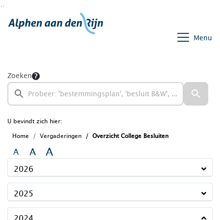
Ga naar de inhoud van deze pagina
Ga naar het zoeken
Ga naar het menu
Menu
Zoeken
U bevindt zich hier:
Home
Vergaderingen
Overzicht College Besluiten
A
A
A
2026
2025
2024