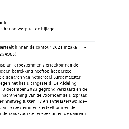
ault
s het ontwerp uit de bijlage
ierteelt binnen de contour 2021 inzake
3254985)
splanHerbestemmen sierteeltbinnen de
nggeen betrekking heeftop het perceel
eigenaren van hetperceel Burgemeester
en het besluit ingesteld. De Afdeling
p 13 december 2023 gegrond verklaard en de
inachtneming van de voornoemde uitspraak
er Smitweg tussen 17 en 19teHazerswoude-
lanHerbestemmen sierteelt binnen de
de raadsvoorstel en–besluit en de daarvan