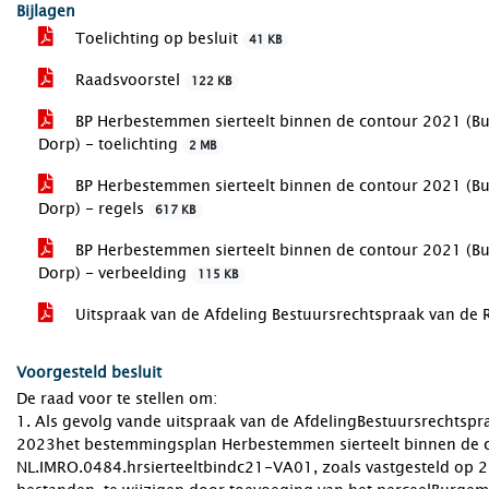
Bijlagen
Toelichting op besluit
41 KB
Raadsvoorstel
122 KB
BP Herbestemmen sierteelt binnen de contour 2021 (B
Dorp) - toelichting
2 MB
BP Herbestemmen sierteelt binnen de contour 2021 (B
Dorp) - regels
617 KB
BP Herbestemmen sierteelt binnen de contour 2021 (B
Dorp) - verbeelding
115 KB
Uitspraak van de Afdeling Bestuursrechtspraak van de
Voorgesteld besluit
De raad voor te stellen om:
1. Als gevolg vande uitspraak van de AfdelingBestuursrechtsp
2023het bestemmingsplan Herbestemmen sierteelt binnen de c
NL.IMRO.0484.hrsierteeltbindc21-VA01, zoals vastgesteld op