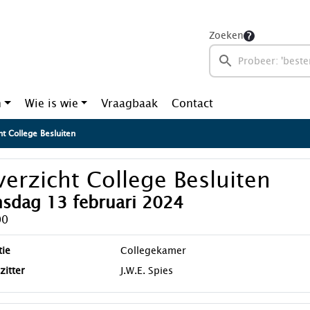
Zoeken
n
Wie is wie
Vraagbaak
Contact
t College Besluiten
erzicht College Besluiten
nsdag 13 februari 2024
00
tie
Collegekamer
zitter
J.W.E. Spies