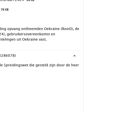
68 KB
76 KB
egeling opvang ontheemden Oekraïne (RooO), de
2024), gebruikersovereenkomst en
telingen uit Oekraïne vast.
(3286078)
e Spreidingswet die gesteld zijn door de heer