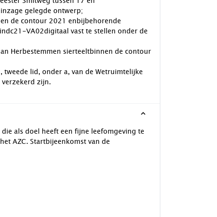
meester Smitweg tussen 17 en
inzage gelegde ontwerp;
nen de contour 2021 enbijbehorende
ndc21-VA02digitaal vast te stellen onder de
lan Herbestemmen sierteeltbinnen de contour
2, tweede lid, onder a, van de Wetruimtelijke
verzekerd zijn.
e als doel heeft een fijne leefomgeving te
het AZC. Startbijeenkomst van de