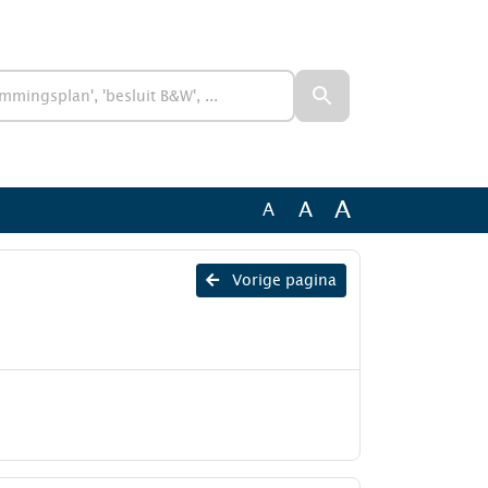
A
A
A
Vorige pagina