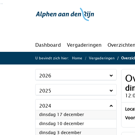
Ga naar de inhoud van deze pagina
Ga naar het zoeken
Ga naar het menu
Dashboard
Vergaderingen
Overzichte
U bevindt zich hier:
Home
Vergaderingen
Overzich
Ov
2026
di
2025
12:
2024
Loca
2024
dinsdag 17 december
Voor
2024
dinsdag 10 december
2024
dinsdag 3 december