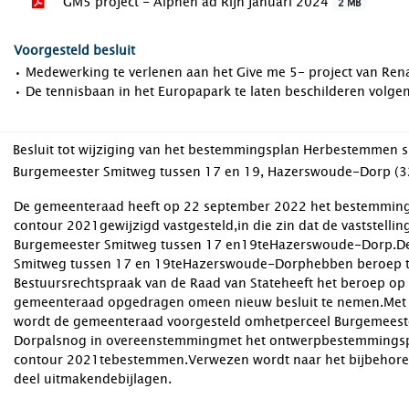
GM5 project - Alphen ad Rijn januari 2024
2 MB
Voorgesteld besluit
• Medewerking te verlenen aan het Give me 5- project van Ren
• De tennisbaan in het Europapark te laten beschilderen volgen
Besluit tot wijziging van het bestemmingsplan Herbestemmen s
Burgemeester Smitweg tussen 17 en 19, Hazerswoude-Dorp (
De gemeenteraad heeft op 22 september 2022 het bestemming
contour 2021gewijzigd vastgesteld,in die zin dat de vaststelli
Burgemeester Smitweg tussen 17 en19teHazerswoude-Dorp.De 
Smitweg tussen 17 en 19teHazerswoude-Dorphebben beroep teg
Bestuursrechtspraak van de Raad van Stateheeft het beroep o
gemeenteraad opgedragen omeen nieuw besluit te nemen.Met 
wordt de gemeenteraad voorgesteld omhetperceel Burgemeest
Dorpalsnog in overeenstemmingmet het ontwerpbestemmingsp
contour 2021tebestemmen.Verwezen wordt naar het bijbehoren
deel uitmakendebijlagen.