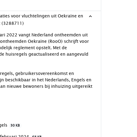
aties voor vluchtelingen uit Oekraïne en
t (3288711)
ruari 2022 vangt Nederland ontheemden uit
g ontheemden Oekraïne (RooO) schrijft voor
elijk reglement opstelt. Met de
de huisregels geactualiseerd en aangevuld
isregels, gebruikersovereenkomst en
ijn beschikbaar in het Nederlands, Engels en
aan nieuwe bewoners bij inhuizing uitgereikt
egels
30 KB
e februari 2024