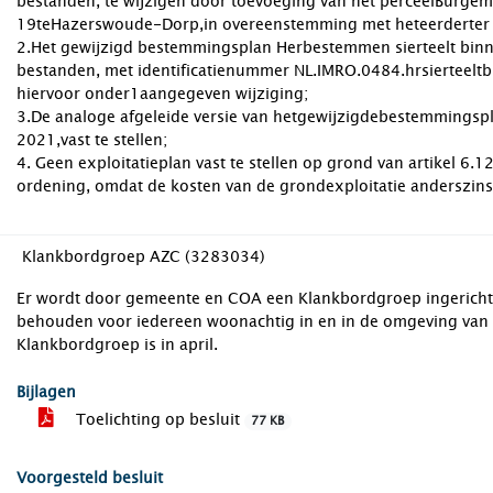
bestanden, te wijzigen door toevoeging van het perceelBurge
19teHazerswoude-Dorp,in overeenstemming met heteerderter 
2.Het gewijzigd bestemmingsplan Herbestemmen sierteelt bin
bestanden, met identificatienummer NL.IMRO.0484.hrsierteeltbi
hiervoor onder1aangegeven wijziging;
3.De analoge afgeleide versie van hetgewijzigdebestemmingsp
2021,vast te stellen;
4. Geen exploitatieplan vast te stellen op grond van artikel 6.1
ordening, omdat de kosten van de grondexploitatie anderszins 
Klankbordgroep AZC (3283034)
Er wordt door gemeente en COA een Klankbordgroep ingericht di
behouden voor iedereen woonachtig in en in de omgeving van 
Klankbordgroep is in april.
Bijlagen
Toelichting op besluit
77 KB
Voorgesteld besluit