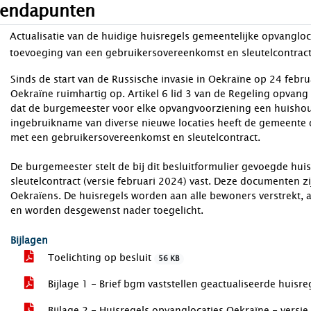
endapunten
Actualisatie van de huidige huisregels gemeentelijke opvangloc
toevoeging van een gebruikersovereenkomst en sleutelcontrac
Sinds de start van de Russische invasie in Oekraïne op 24 feb
Oekraïne ruimhartig op. Artikel 6 lid 3 van de Regeling opvan
dat de burgemeester voor elke opvangvoorziening een huishoud
ingebruikname van diverse nieuwe locaties heeft de gemeente 
met een gebruikersovereenkomst en sleutelcontract.
De burgemeester stelt de bij dit besluitformulier gevoegde hu
sleutelcontract (versie februari 2024) vast. Deze documenten z
Oekraïens. De huisregels worden aan alle bewoners verstrekt, 
en worden desgewenst nader toegelicht.
Bijlagen
Toelichting op besluit
56 KB
Bijlage 1 - Brief bgm vaststellen geactualiseerde huisr
Bijlage 2 - Huisregels opvanglocaties Oekraïne - versi