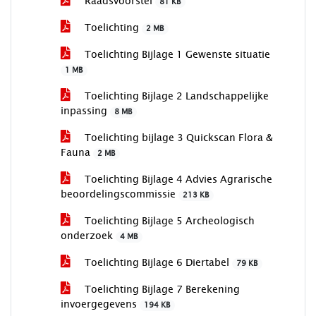
Raadsvoorstel
81 KB
Toelichting
2 MB
Toelichting Bijlage 1 Gewenste situatie
1 MB
Toelichting Bijlage 2 Landschappelijke
inpassing
8 MB
Toelichting bijlage 3 Quickscan Flora &
Fauna
2 MB
Toelichting Bijlage 4 Advies Agrarische
beoordelingscommissie
213 KB
Toelichting Bijlage 5 Archeologisch
onderzoek
4 MB
Toelichting Bijlage 6 Diertabel
79 KB
Toelichting Bijlage 7 Berekening
invoergegevens
194 KB