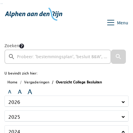
Ga naar de inhoud van deze pagina
Ga naar het zoeken
Ga naar het menu
Menu
Zoeken
U bevindt zich hier:
Home
Vergaderingen
Overzicht College Besluiten
A
A
A
2026
2025
2024