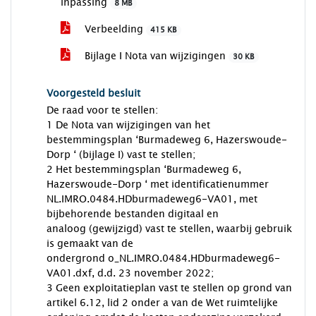
inpassing
8 MB
Verbeelding
415 KB
Bijlage I Nota van wijzigingen
30 KB
Voorgesteld besluit
De raad voor te stellen:
1 De Nota van wijzigingen van het
bestemmingsplan ‘Burmadeweg 6, Hazerswoude-
Dorp ‘ (bijlage I) vast te stellen;
2 Het bestemmingsplan ‘Burmadeweg 6,
Hazerswoude-Dorp ‘ met identificatienummer
NL.IMRO.0484.HDburmadeweg6-VA01, met
bijbehorende bestanden digitaal en
analoog (gewijzigd) vast te stellen, waarbij gebruik
is gemaakt van de
ondergrond o_NL.IMRO.0484.HDburmadeweg6-
VA01.dxf, d.d. 23 november 2022;
3 Geen exploitatieplan vast te stellen op grond van
artikel 6.12, lid 2 onder a van de Wet ruimtelijke