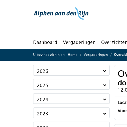
Ga naar de inhoud van deze pagina
Ga naar het zoeken
Ga naar het menu
Dashboard
Vergaderingen
Overzichte
U bevindt zich hier:
Home
Vergaderingen
Overzich
Ov
2026
do
2025
12:
2024
Loca
Voor
2023