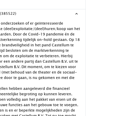
 (385522)
e onderzoeken of er geïnteresseerde
ke (deel)exploitatie/(deel)huren/koop van het
aarden. Door de Covid-19 pandemie én de
tverkenning tijdelijk on-hold gestaan. Op 18
brandveiligheid in het pand Castellum te
rtijd besloten om de marktverkenning te
 om de exploitatie te verbeteren. Hierbij
een andere partij dan Castellum B.V. uit te
stellum B.V. Dit moment, om te kiezen voor
nd (met behoud van de theater en de sociaal-
ee door te gaan, is nu gekomen en met die
tellen hebben aangeleverd die financieel
meentelijke begroting op kunnen leveren.
en volledig aan het pakket van eisen uit de
uwe functies aan het gebouw toe te voegen.
en is en er beperkte mogelijkheden zijn de
spraken met Castellum B.V. Tot nu toe mocht