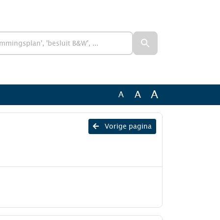
A
A
A
Vorige pagina