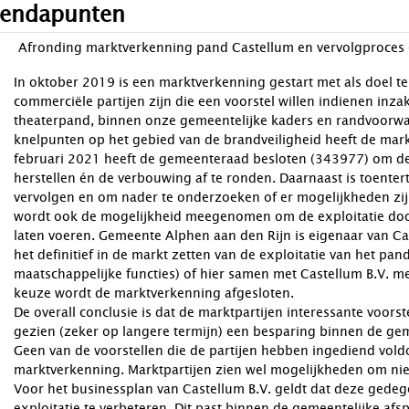
endapunten
Afronding marktverkenning pand Castellum en vervolgproces
In oktober 2019 is een marktverkenning gestart met als doel t
commerciële partijen zijn die een voorstel willen indienen inza
theaterpand, binnen onze gemeentelijke kaders en randvoorw
knelpunten op het gebied van de brandveiligheid heeft de mark
februari 2021 heeft de gemeenteraad besloten (343977) om de 
herstellen én de verbouwing af te ronden. Daarnaast is toente
vervolgen en om nader te onderzoeken of er mogelijkheden zijn
wordt ook de mogelijkheid meegenomen om de exploitatie door 
laten voeren. Gemeente Alphen aan den Rijn is eigenaar van Ca
het definitief in de markt zetten van de exploitatie van het pa
maatschappelijke functies) of hier samen met Castellum B.V. m
keuze wordt de marktverkenning afgesloten.
De overall conclusie is dat de marktpartijen interessante voors
gezien (zeker op langere termijn) een besparing binnen de ge
Geen van de voorstellen die de partijen hebben ingediend voldo
marktverkenning. Marktpartijen zien wel mogelijkheden om nie
Voor het businessplan van Castellum B.V. geldt dat deze gedeg
exploitatie te verbeteren. Dit past binnen de gemeentelijke af