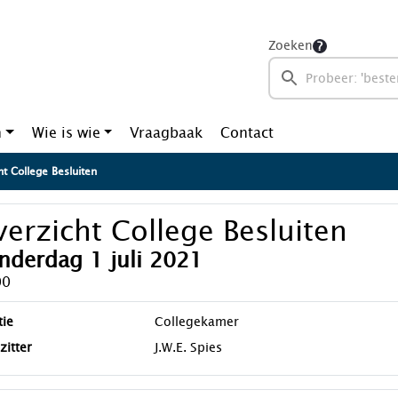
Zoeken
n
Wie is wie
Vraagbaak
Contact
t College Besluiten
erzicht College Besluiten
nderdag 1 juli 2021
00
tie
Collegekamer
zitter
J.W.E. Spies