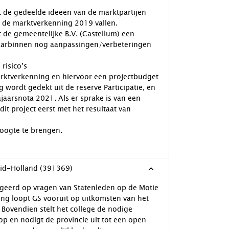
t de gedeelde ideeën van de marktpartijen
it de marktverkenning 2019 vallen.
 de gemeentelijke B.V. (Castellum) een
aarbinnen nog aanpassingen/verbeteringen
risico’s
arktverkenning en hiervoor een projectbudget
g wordt gedekt uit de reserve Participatie, en
jaarsnota 2021. Als er sprake is van een
it project eerst met het resultaat van
hoogte te brengen.
id-Holland (391369)
geerd op vragen van Statenleden op de Motie
g loopt GS vooruit op uitkomsten van het
 Bovendien stelt het college de nodige
op en nodigt de provincie uit tot een open