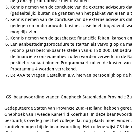
de (concept) cultuurvisie niet uitsluiten.
Kennis nemen van de conclusie van de externe adviseurs da
(gedeeltelijk) buiten de grenzen van het pakket van eisen u
Kennis nemen van de conclusie van de externe adviseurs dat
gedegen en onderbouwde businesscase heeft ingediend, w
mogelijk zijn.
Kennis nemen van de geschetste financiële feiten, kansen en 
Een aanbestedingsprocedure te starten als vervolg op de m
(voor 2 jaar) beschikbaar te stellen van € 150.000. Dit bedra
de financiële consequenties zullen worden verwerkt in de Na
positief resultaat binnen Programma 4 zullen de kosten van d
Programma 4 worden verrekend.
De AVA te vragen Castellum B.V. hiervan persoonlijk op de 
GS-beantwoording vragen Gnephoek Statenleden Provincie Zu
Gedeputeerde Staten van Provincie Zuid-Holland hebben gerea
Gnephoek van Tweede Kamerlid Koerhuis. In deze beantwoordin
bestuurlijk overleg met het college dat nog plaats moet vinden.
kanttekeningen bij de beantwoording. Het college wijst GS hier